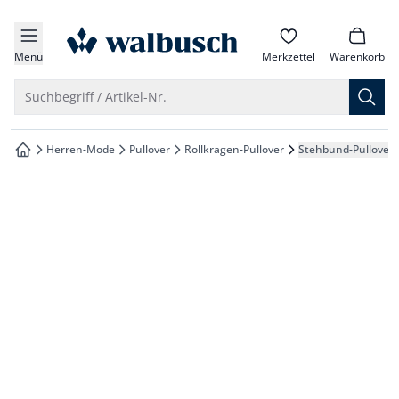
che springen
zur Startseite
vigation springen
Menü
Merkzettel
Warenkorb
inhalt springen
Suche öffnen
Suchbegriff / Artikel-Nr.
oter springen
Herren-Mode
Pullover
Rollkragen-Pullover
Stehbund-Pullover 
zur Startseite
hnellanmeldung springen