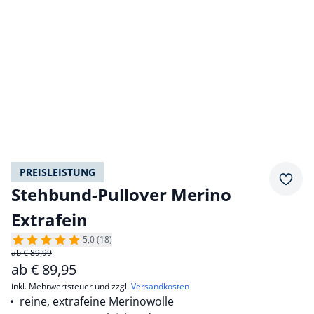
PREISLEISTUNG
Merkz
Stehbund-Pullover Merino
Extrafein
5,0 (18)
ab € 89,99
ab
€
89,95
inkl. Mehrwertsteuer und zzgl.
Versandkosten
reine, extrafeine Merinowolle