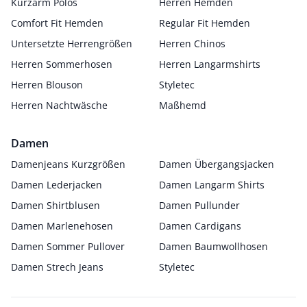
Kurzarm Polos
Herren Hemden
Comfort Fit Hemden
Regular Fit Hemden
Untersetzte Herrengrößen
Herren Chinos
Herren Sommerhosen
Herren Langarmshirts
Herren Blouson
Styletec
Herren Nachtwäsche
Maßhemd
Damen
Damenjeans Kurzgrößen
Damen Übergangsjacken
Damen Lederjacken
Damen Langarm Shirts
Damen Shirtblusen
Damen Pullunder
Damen Marlenehosen
Damen Cardigans
Damen Sommer Pullover
Damen Baumwollhosen
Damen Strech Jeans
Styletec