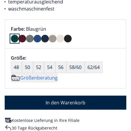
temperaturausgleichend
waschmaschinenfest
Farbauswahl:
aktuell ausgewählt:
Farbe:
Blaugrün
Farbe Blaugrün ausgewählt
Größenauswahl:
Größe:
nichts ausgewählt
48
50
52
54
56
58/60
62/64
Größenberatung
In den Warenkorb
Kostenlose Lieferung in Ihre Filiale
30 Tage Rückgaberecht