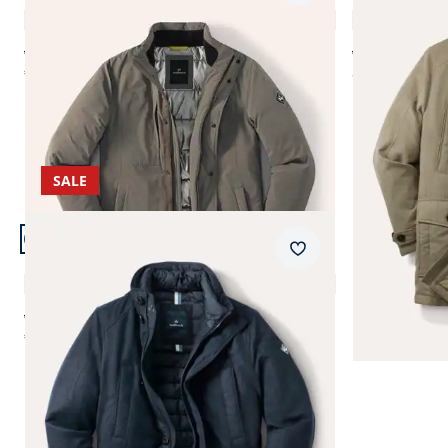
4,8 (6)
ab € 229,00
ab € 229,00
€ 79,99
ab
€ 114,99
(-65%)
(
SALE
Artikel 13 von 13.
Merkzettel
Ultraskin Leichtparka
5,0 (2)
ab € 229,00
€ 89,99
(-61%)