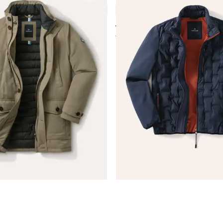
4,6 (16)
4,7 (38)
ab € 149,00
€ 74,99
-50%)
(-50%)