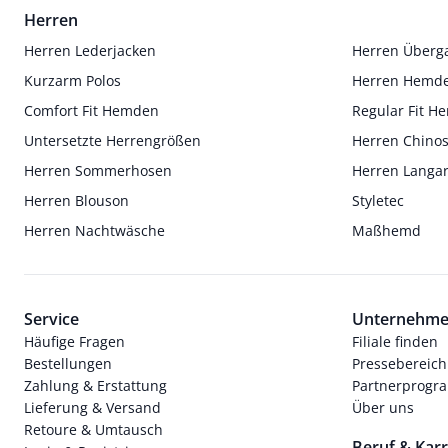
Herren
Herren Lederjacken
Herren Überg
Kurzarm Polos
Herren Hemd
Comfort Fit Hemden
Regular Fit 
Untersetzte Herrengrößen
Herren Chino
Herren Sommerhosen
Herren Langa
Herren Blouson
Styletec
Herren Nachtwäsche
Maßhemd
Service
Unternehm
Häufige Fragen
Filiale finden
Bestellungen
Pressebereich
Zahlung & Erstattung
Partnerprog
Lieferung & Versand
Über uns
Retoure & Umtausch
Beruf & Karr