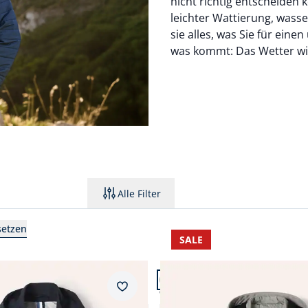
nicht richtig entscheiden
leichter Wattierung, wass
sie alles, was Sie für ein
was kommt: Das Wetter wir
Alle Filter
setzen
SALE
 13.
Artikel 3 von 13.
Merkzettel
Langjacke
Windlock Klima Blouson