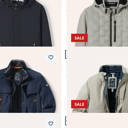
4,7 (3)
4,8 (31)
ab € 149,99
ab
€ 64,99
(-57%)
SALE
 13.
Artikel 7 von 13.
Merkzettel
isejacke
Aquastop Wetterjacke
4,8 (117)
4,9 (49)
ab € 249,00
ab
€ 98,99
)
(-60%)
SALE
n 13.
Artikel 11 von 13.
Merkzettel
ichtparka
Windlock Klima Blouson