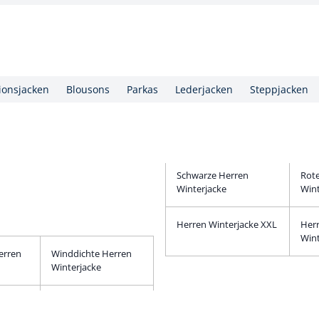
ionsjacken
Blousons
Parkas
Lederjacken
Steppjacken
Schwarze Herren
Rot
Winterjacke
Wint
Herren Winterjacke XXL
Her
Wint
erren
Winddichte Herren
Winterjacke