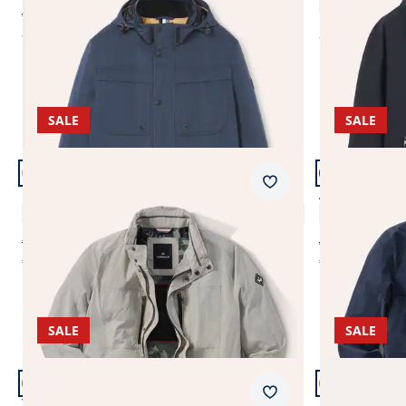
ab € 229,99
ab
€ 169,99
(-26%)
ab
€ 229,99
SALE
SALE
Artikel 5 von 13.
Artikel 6 von
Merkzettel
Expeditionsjacke
Aquastop Re
4,9 (25)
€ 229,99
ab € 229,99
€ 74,99
€ 79,99
(-67%)
(-65%
SALE
SALE
Artikel 9 von 13.
Artikel 10 vo
Merkzettel
Tag und Nacht Langjacke
Ultraskin Le