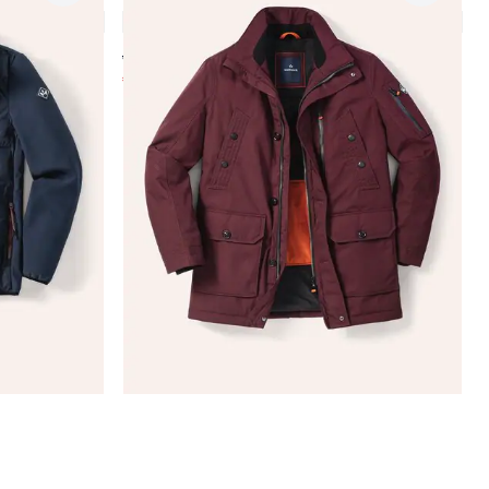
4,7 (25)
ab € 249,00
€ 89,99
(-64%)