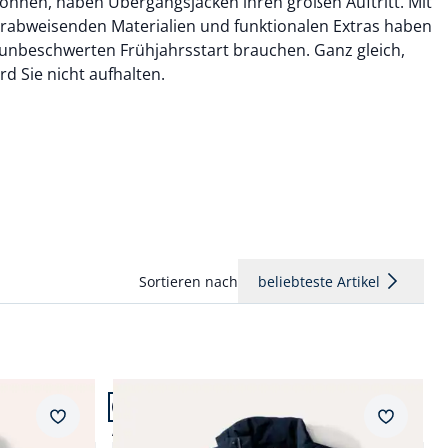
 können, haben Übergangsjacken ihren großen Auftritt. Mit
erabweisenden Materialien und funktionalen Extras haben
en unbeschwerten Frühjahrsstart brauchen. Ganz gleich,
d Sie nicht aufhalten.
Sortieren nach
beliebteste Artikel
Artikel 4 von 13.
Merkzettel
Merkzet
Aquastop Daunen Hybrid Jacke