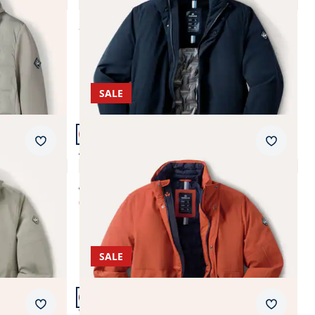
4,7 (9)
ab
€ 269,99
SALE
Artikel 8 von 13.
Merkzettel
Merkzet
Aquastop Wetterjacke
4,9 (9)
ab € 249,00
€ 89,99
(-64%)
SALE
Artikel 12 von 13.
Merkzettel
Merkzet
Wetterschutz-Parka Steife Brise