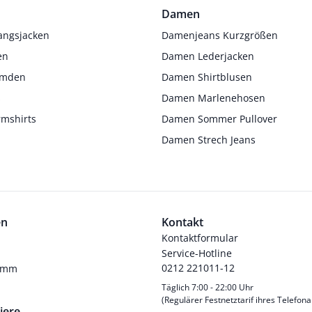
Damen
angsjacken
Damenjeans Kurzgrößen
en
Damen Lederjacken
Hemden
Damen Shirtblusen
s
Damen Marlenehosen
rmshirts
Damen Sommer Pullover
Damen Strech Jeans
en
Kontakt
Kontaktformular
Service-Hotline
0212 221011-12
ramm
Täglich 7:00 - 22:00 Uhr
(Regulärer Festnetztarif ihres Telefona
iere