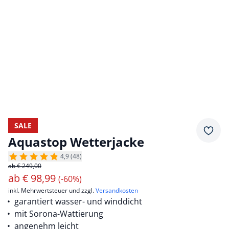
SALE
Merkz
Aquastop Wetterjacke
4,9 (48)
ab € 249,00
ab
€
98,99
(-60%)
inkl. Mehrwertsteuer und zzgl.
Versandkosten
garantiert wasser- und winddicht
mit Sorona-Wattierung
angenehm leicht