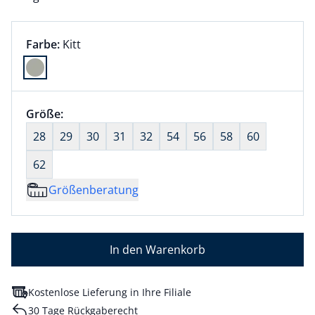
Farbauswahl:
aktuell ausgewählt:
Farbe:
Kitt
Farbe Kitt ausgewählt
Größenauswahl:
Größe:
nichts ausgewählt
28
29
30
31
32
54
56
58
60
62
Größenberatung
In den Warenkorb
Kostenlose Lieferung in Ihre Filiale
30 Tage Rückgaberecht