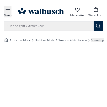
che springen
zur Startseite
vigation springen
Menü
Merkzettel
Warenkorb
inhalt springen
Suche öffnen
Suchbegriff / Artikel-Nr.
oter springen
Herren-Mode
Outdoor-Mode
Wasserdichte Jacken
Aquastop W
zur Startseite
hnellanmeldung springen