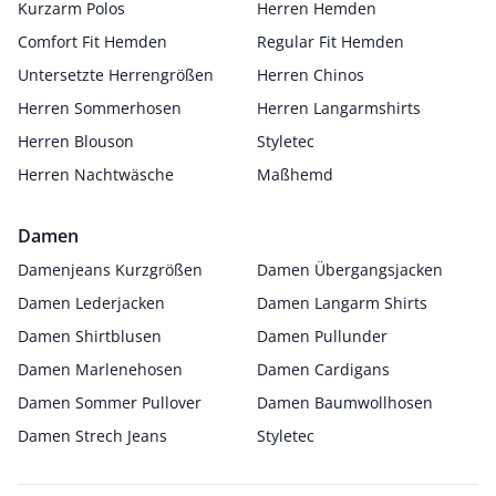
Kurzarm Polos
Herren Hemden
Comfort Fit Hemden
Regular Fit Hemden
Untersetzte Herrengrößen
Herren Chinos
Herren Sommerhosen
Herren Langarmshirts
Herren Blouson
Styletec
Herren Nachtwäsche
Maßhemd
Damen
Damenjeans Kurzgrößen
Damen Übergangsjacken
Damen Lederjacken
Damen Langarm Shirts
Damen Shirtblusen
Damen Pullunder
Damen Marlenehosen
Damen Cardigans
Damen Sommer Pullover
Damen Baumwollhosen
Damen Strech Jeans
Styletec