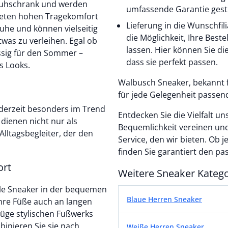
chuhschrank und werden
umfassende Garantie gestü
ieten hohen Tragekomfort
Lieferung in die Wunschfili
huhe und können vielseitig
die Möglichkeit, Ihre Beste
was zu verleihen. Egal ob
lassen. Hier können Sie d
ssig für den Sommer –
dass sie perfekt passen.
s Looks.
Walbusch Sneaker, bekannt fü
für jede Gelegenheit passend
 derzeit besonders im Trend
Entdecken Sie die Vielfalt 
dienen nicht nur als
Bequemlichkeit vereinen und
lltagsbegleiter, der den
Service, den wir bieten. Ob
finden Sie garantiert den pas
ort
Weitere Sneaker Kateg
elle Sneaker in der bequemen
Weitere Sneaker Katego
Blaue Herren Sneaker
Ihre Füße auch an langen
züge stylischen Fußwerks
inieren Sie sie nach
Weiße Herren Sneaker