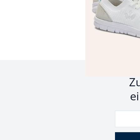
Seite 1 geladen. Zeige P
Z
e