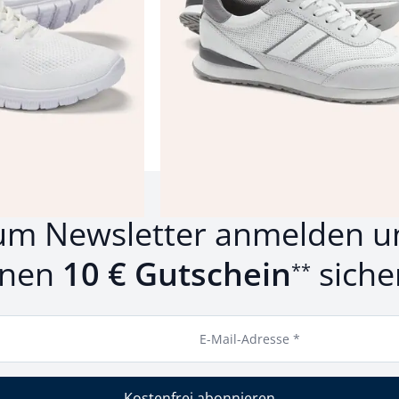
rodukte 1 bis 6 von 6.
um Newsletter anmelden u
inen
10 € Gutschein
siche
**
E-Mail-Adresse *
Kostenfrei abonnieren