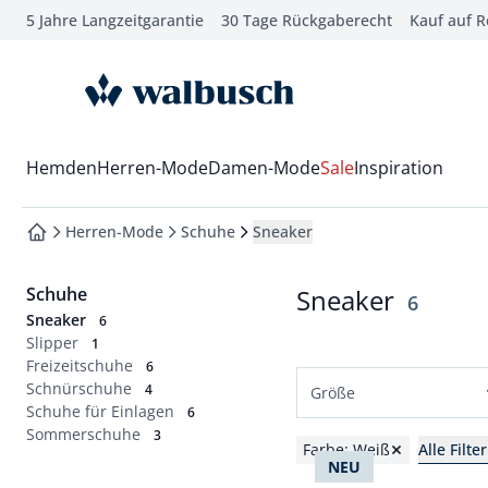
5 Jahre Langzeitgarantie
30 Tage Rückgaberecht
Kauf auf 
che springen
vigation springen
zur Startseite
inhalt springen
oter springen
Wechsel in das Menü mit Pfeil-Runter Taste
Hemden
Herren-Mode
Damen-Mode
Sale
Inspiration
hnellanmeldung springen
Herren-Mode
Schuhe
Sneaker
zur Startseite
Schuhe
Sneaker
Ergebnis
6
Sneaker
6
Slipper
1
Freizeitschuhe
6
Schnürschuhe
4
Größe
Schuhe für Einlagen
6
Sommerschuhe
Schuhgrößen
3
Farbe: Weiß
Alle Filt
NEU
39
40
41
42