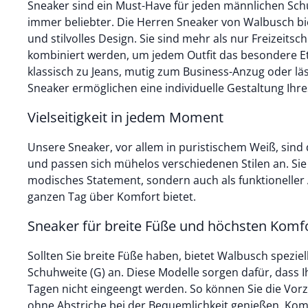
Sneaker sind ein Must-Have für jeden männlichen S
immer beliebter. Die Herren Sneaker von Walbusch b
und stilvolles Design. Sie sind mehr als nur Freizeitsc
kombiniert werden, um jedem Outfit das besondere Et
klassisch zu Jeans, mutig zum Business-Anzug oder lä
Sneaker ermöglichen eine individuelle Gestaltung Ihre
Vielseitigkeit in jedem Moment
Unsere Sneaker, vor allem in puristischem Weiß, sind
und passen sich mühelos verschiedenen Stilen an. Sie 
modisches Statement, sondern auch als funktioneller A
ganzen Tag über Komfort bietet.
Sneaker für breite Füße und höchsten Komf
Sollten Sie breite Füße haben, bietet Walbusch spezi
Schuhweite (G) an. Diese Modelle sorgen dafür, dass 
Tagen nicht eingeengt werden. So können Sie die Vor
ohne Abstriche bei der Bequemlichkeit genießen. Komb