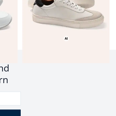
AI
Bild mit Hilfe von KI erstellt
nd
rn