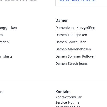
Damen
angsjacken
Damenjeans Kurzgrößen
en
Damen Lederjacken
Hemden
Damen Shirtblusen
s
Damen Marlenehosen
rmshirts
Damen Sommer Pullover
Damen Strech Jeans
en
Kontakt
Kontaktformular
Service-Hotline