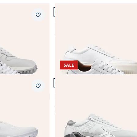
Artikel 2 von 6.
Braun
Reißverschluss
Merkzettel
Classic-Tennis Sneaker
Grau
3,7 (3)
Abbrechen
Grün
€ 119,99
Schwarz
Weiß
SALE
Abbrechen
Artikel 5 von 6.
+1
Merkzettel
ht
Komfort Perfo Sneaker
4,6 (140)
€ 99,99
€ 59,99
(-40%)