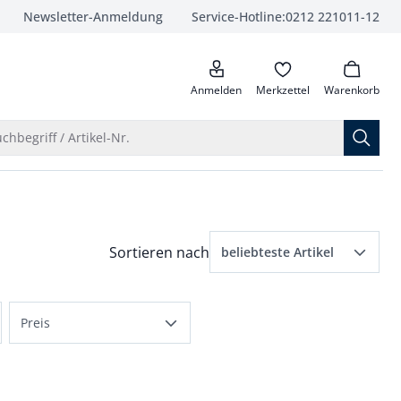
Newsletter-Anmeldung
Service-Hotline:
0212 221011-12
anrufen
Anmelden
Merkzettel
Warenkorb
Suche öffnen
chbegriff / Artikel-Nr.
Menü Sortierung: beliebteste Artikel ausge
Sortieren nach
beliebteste Artikel
beliebteste Artikel
Preis
Preis aufsteigend
e
bis 50 €
Preis absteigend
bis 100 €
Bewertungen