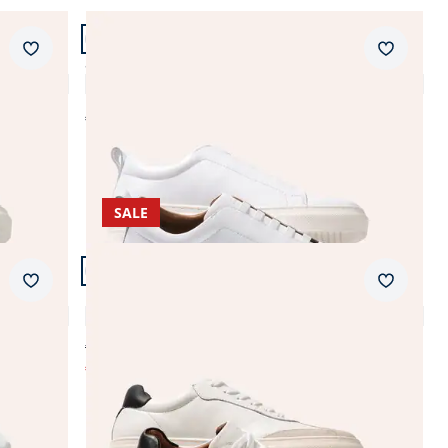
Artikel 3 von 6.
bis 150 €
Neuheiten
+3
Merkzettel
Merkzet
Smart Casual Sneaker
3,6 (8)
Abbrechen
€ 119,99
SALE
Artikel 6 von 6.
Merkzettel
Merkzet
Retro-Sneaker
4,8 (4)
€ 119,99
€ 69,99
(-42%)