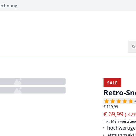
Rechnung
Su
SALE
Retro-Sn
€ 119,99
€
69,99
(-42
inkl. Mehrwertsteu
hochwertige
atmungsakti