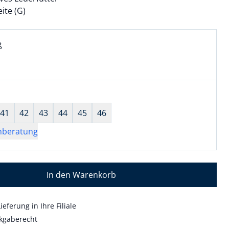
te (G)
l:
ell ausgewählt:
ß
 ausgewählt
wahl:
hts ausgewählt
41
42
43
44
45
46
nberatung
In den Warenkorb
ieferung in Ihre Filiale
kgaberecht