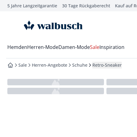
5 Jahre Langzeitgarantie
30 Tage Rückgaberecht
Kauf auf 
che springen
vigation springen
zur Startseite
inhalt springen
oter springen
Wechsel in das Menü mit Pfeil-Runter Taste
Hemden
Herren-Mode
Damen-Mode
Sale
Inspiration
hnellanmeldung springen
Sale
Herren-Angebote
Schuhe
Retro-Sneaker
zur Startseite