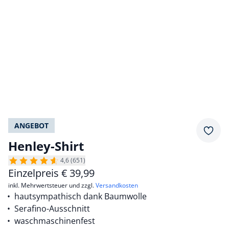
ANGEBOT
Merkz
Henley-Shirt
4,6 (651)
Einzelpreis
€
39,99
inkl. Mehrwertsteuer und zzgl.
Versandkosten
hautsympathisch dank Baumwolle
Serafino-Ausschnitt
waschmaschinenfest