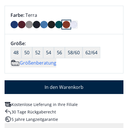
Farbauswahl:
aktuell ausgewählt:
Farbe:
Terra
Farbe Terra ausgewählt
Größenauswahl:
Größe:
nichts ausgewählt
48
50
52
54
56
58/60
62/64
Größenberatung
In den Warenkorb
Kostenlose Lieferung in Ihre Filiale
30 Tage Rückgaberecht
5 Jahre Langzeitgarantie