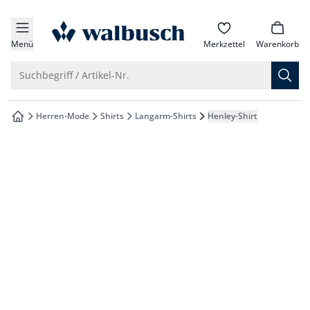
che springen
zur Startseite
vigation springen
Menü
Merkzettel
Warenkorb
inhalt springen
Suche öffnen
Suchbegriff / Artikel-Nr.
oter springen
Herren-Mode
Shirts
Langarm-Shirts
Henley-Shirt
zur Startseite
hnellanmeldung springen