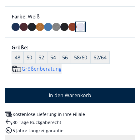
Farbauswahl:
aktuell ausgewählt:
Farbe:
Weiß
Farbe Weiß ausgewählt
Größenauswahl:
Größe:
nichts ausgewählt
48
50
52
54
56
58/60
62/64
Größenberatung
In den Warenkorb
Kostenlose Lieferung in Ihre Filiale
30 Tage Rückgaberecht
5 Jahre Langzeitgarantie