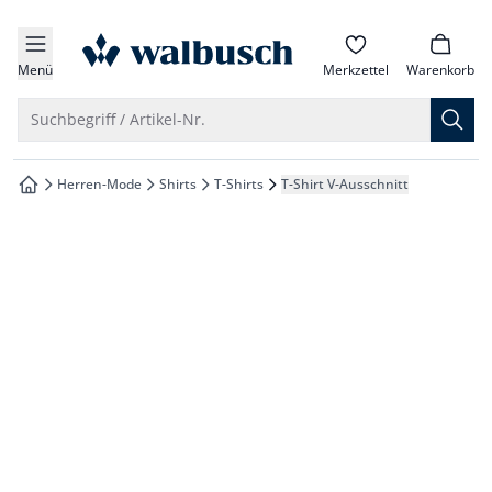
che springen
zur Startseite
vigation springen
Menü
Merkzettel
Warenkorb
inhalt springen
Suche öffnen
Suchbegriff / Artikel-Nr.
oter springen
Herren-Mode
Shirts
T-Shirts
T-Shirt V-Ausschnitt
zur Startseite
hnellanmeldung springen