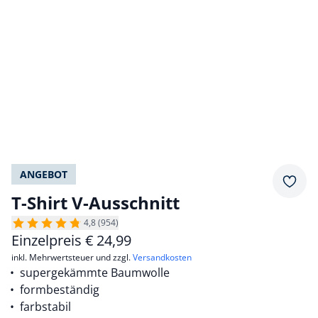
ANGEBOT
Merkz
T-Shirt V-Ausschnitt
4,8 (954)
Einzelpreis
€
24,99
inkl. Mehrwertsteuer und zzgl.
Versandkosten
supergekämmte Baumwolle
formbeständig
farbstabil