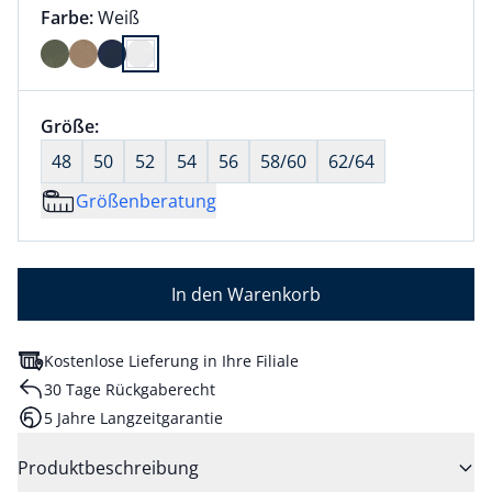
Farbauswahl:
aktuell ausgewählt:
Farbe:
Weiß
Farbe Weiß ausgewählt
Größenauswahl:
Größe:
nichts ausgewählt
48
50
52
54
56
58/60
62/64
Größenberatung
In den Warenkorb
Kostenlose Lieferung in Ihre Filiale
30 Tage Rückgaberecht
5 Jahre Langzeitgarantie
Produktbeschreibung