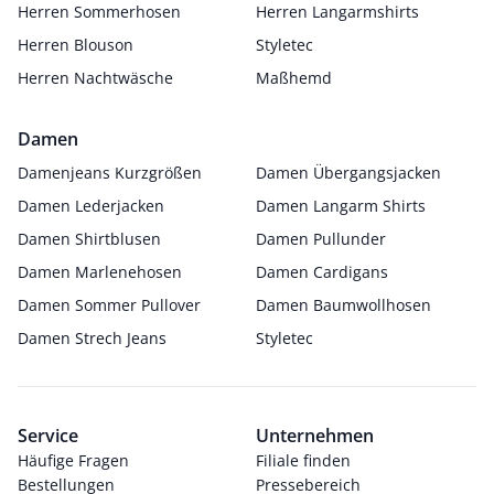
Herren Sommerhosen
Herren Langarmshirts
Herren Blouson
Styletec
Herren Nachtwäsche
Maßhemd
Damen
Damenjeans Kurzgrößen
Damen Übergangsjacken
Damen Lederjacken
Damen Langarm Shirts
Damen Shirtblusen
Damen Pullunder
Damen Marlenehosen
Damen Cardigans
Damen Sommer Pullover
Damen Baumwollhosen
Damen Strech Jeans
Styletec
Service
Unternehmen
Häufige Fragen
Filiale finden
Bestellungen
Pressebereich