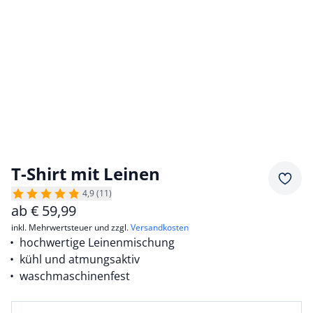
T-Shirt mit Leinen
Merkz
4,9 (11)
ab
€
59,99
inkl. Mehrwertsteuer und zzgl.
Versandkosten
hochwertige Leinenmischung
kühl und atmungsaktiv
waschmaschinenfest