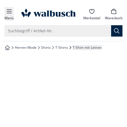
che springen
zur Startseite
vigation springen
Menü
Merkzettel
Warenkorb
inhalt springen
Suche öffnen
Suchbegriff / Artikel-Nr.
oter springen
Herren-Mode
Shirts
T-Shirts
T-Shirt mit Leinen
zur Startseite
hnellanmeldung springen