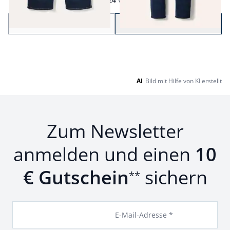
Seite 1 geladen. Zeige Produkte 1 bis 24 von 25.
Zurück
Weiter
zu Seite 2
AI
Bild mit Hilfe von KI erstellt
Zum Newsletter
anmelden und einen
10
€ Gutschein
sichern
**
E-Mail-Adresse *