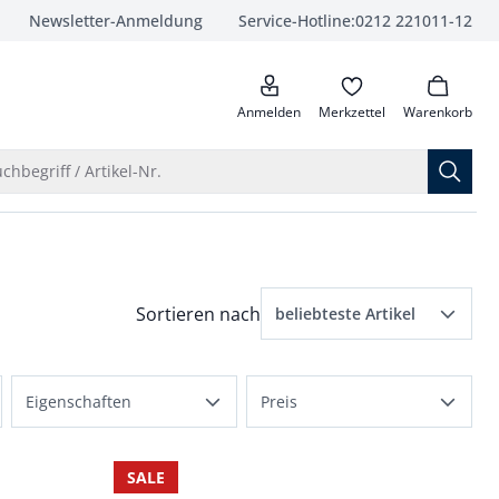
Newsletter-Anmeldung
Service-Hotline:
0212 221011-12
anrufen
Anmelden
Merkzettel
Warenkorb
Suche öffnen
chbegriff / Artikel-Nr.
Menü Sortierung: beliebteste Artikel ausge
Sortieren nach
beliebteste Artikel
beliebteste Artikel
Eigenschaften
Preis
Preis aufsteigend
atmungsaktiv
bis 50 €
Preis absteigend
SALE
bequem
bis 100 €
Bewertungen