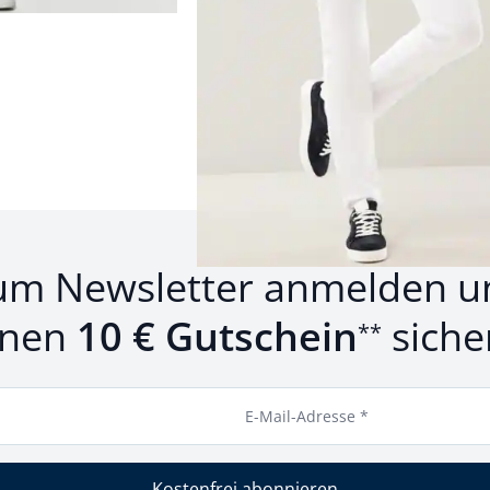
rodukte 1 bis 5 von 5.
um Newsletter anmelden u
inen
10 € Gutschein
siche
**
E-Mail-Adresse *
Kostenfrei abonnieren