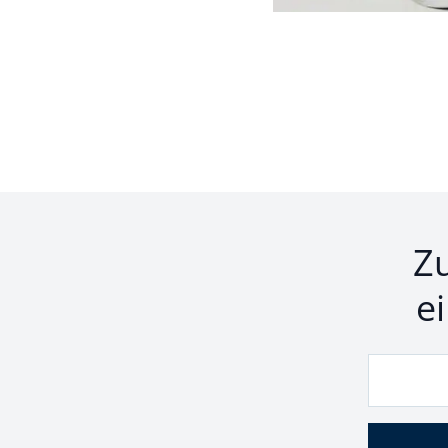
Seite 1 geladen. Zeige P
Z
e