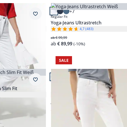
Artikel 2 von 5.
Braun
Regular Fit
+7
Passform Regular Fit.
Merkzettel
Regular Fit
Grau
Langgrößen
ium-Klima
Yoga-Jeans Ultrastretch
4,7 (483)
Rot
Slim Fit
ab € 99,99
ab
€ 89,99
(-10%)
Schwarz
Abbrechen
Weiß
SALE
Abbrechen
Artikel 5 von 5.
+1
Passform Regular Fit.
Merkzettel
Regular Fit
 Slim Fit
Five Pocket Highstretch-Denim
4,4 (51)
ab € 89,99
ab
€ 59,99
(-33%)