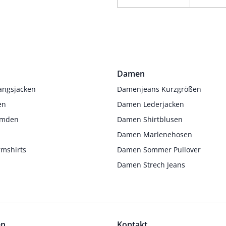
Damen
angsjacken
Damenjeans Kurzgrößen
en
Damen Lederjacken
Hemden
Damen Shirtblusen
s
Damen Marlenehosen
rmshirts
Damen Sommer Pullover
Damen Strech Jeans
en
Kontakt