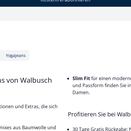
Yogajeans
ans von Walbusch
Slim Fit
für einen moderne
und Passform finden Sie i
Damen
.
ionen und Extras, die sich
Profitieren Sie bei Wal
lmixes aus
Baumwolle
und
30 Tage Gratis Rückgabe: N