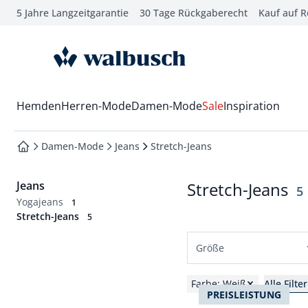
5 Jahre Langzeitgarantie
30 Tage Rückgaberecht
Kauf auf 
che springen
vigation springen
zur Startseite
inhalt springen
oter springen
Wechsel in das Menü mit Pfeil-Runter Taste
Hemden
Herren-Mode
Damen-Mode
Sale
Inspiration
hnellanmeldung springen
Damen-Mode
Jeans
Stretch-Jeans
zur Startseite
Jeans
Stretch-Jeans
E
5
Yogajeans
1
Stretch-Jeans
5
Größe
Normalgrößen
Farbe: Weiß
Alle Filt
PREISLEISTUNG
36
38
40
42