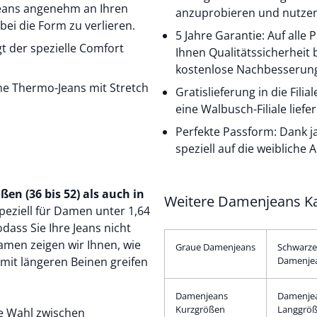
Jeans angenehm an Ihren
anzuprobieren und nutzen 
i die Form zu verlieren.
5 Jahre Garantie: Auf alle
t der spezielle Comfort
Ihnen Qualitätssicherheit 
kostenlose Nachbesserung
ne
Thermo-Jeans
mit Stretch
Gratislieferung in die Fili
eine Walbusch-Filiale liefer
Perfekte Passform: Dank j
speziell auf die weibliche
en (36 bis 52) als auch in
Weitere Damenjeans Ka
peziell für Damen unter 1,64
dass Sie Ihre Jeans nicht
Damen
zeigen wir Ihnen, wie
Graue Damenjeans
Schwarze
 mit längeren Beinen greifen
Damenje
Damenjeans
Damenje
Kurzgrößen
Langgrö
e Wahl zwischen