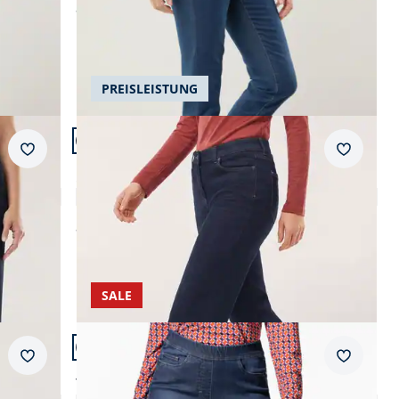
ab
€ 89,99
(-10%)
PREISLEISTUNG
Artikel 15 von 23.
+1
Passform Regular Fit.
Merkzettel
Merkzet
Regular Fit
5 Pocket Jeans mit weitem Bein
5,0 (1)
ab
€ 99,99
SALE
Artikel 18 von 23.
+3
Passform Regular Fit.
Merkzettel
Merkzet
Regular Fit
Yoga-Schlupfjeans