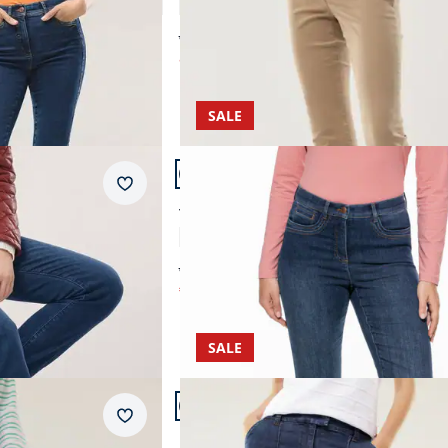
4,6 (57)
ab € 99,99
ab
€ 44,99
(-55%)
SALE
Artikel 20 von 23.
Passform Regular Fit.
Merkzettel
Regular Fit
Thermo-Dynamic Jeans
4,6 (58)
ab € 119,00
€ 44,99
(-62%)
SALE
Artikel 23 von 23.
Passform Regular Fit.
Merkzettel
Regular Fit
ch-Denim
Marlene Jeans mit Biese