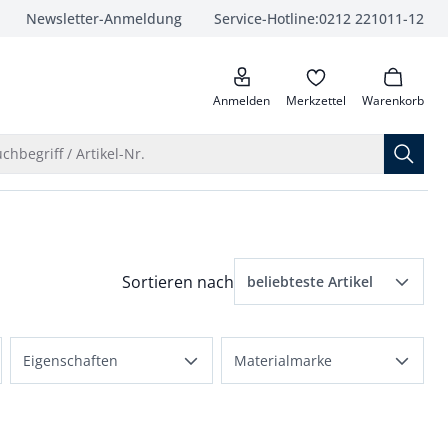
Newsletter-Anmeldung
Service-Hotline:
0212 221011-12
anrufen
Anmelden
Merkzettel
Warenkorb
Suche öffnen
chbegriff / Artikel-Nr.
Menü Sortierung: beliebteste Artikel ausge
Sortieren nach
beliebteste Artikel
beliebteste Artikel
rößen angewendet
Eigenschaften
Materialmarke
Preis aufsteigend
dehnbar
Coolmax
Preis absteigend
atmungsaktiv
T400
Bewertungen