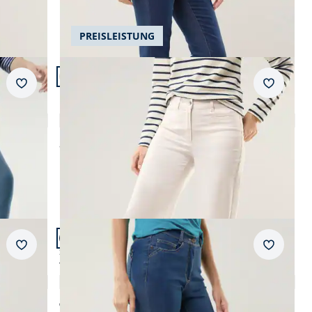
PREISLEISTUNG
Artikel 9 von 23.
Passform Regular Fit.
Merkzettel
Merkzet
Regular Fit
Denim Culotte
4,8 (4)
ab
€ 99,99
Artikel 12 von 23.
Passform Slim Fit.
Merkzettel
Merkzet
Slim Fit
Yoga-Jeans Ultrastretch Slim Fit
4,4 (68)
ab € 99,99