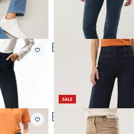
Artikel 14 von 23.
Passform Regular Fit.
Merkzettel
Regular Fit
Marlene mit Stecktaschen
4,6 (19)
ab
€ 129,99
SALE
Artikel 17 von 23.
Passform Regular Fit.
Merkzettel
Regular Fit
t
Yoga-Jeans Ultrastretch