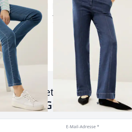
4,6 (15)
ab € 129,99
ab
€ 89,99
(-31%)
Produkte 1 bis 23 von 23.
um Newsletter anmelden u
inen
10 € Gutschein
siche
**
E-Mail-Adresse *