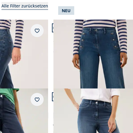
Alle Filter zurücksetzen
Braun
normale Größen
NEU
Artikel 2 von 23.
Grau
Regular Fit
Passform Regular Fit.
Merkzettel
Regular Fit
Rot
Feminine Fit
Sailor Marlene Jeans
Schwarz
Slim Fit
ab
€ 129,99
Weiß
Abbrechen
Abbrechen
Artikel 5 von 23.
Passform Regular Fit.
Merkzettel
Regular Fit
Bi-Stretch-Jeans Softtouch
4,8 (56)
ab € 109,99
ab
€ 99,99
(-9%)