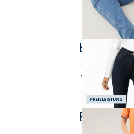
Artikel 13 von 23.
+1
Passform Regular Fit.
Regular Fit
Alaska-Jeans
4,8 (56)
ab € 129,99
ab
€ 119,99
(-8%)
PREISLEISTUNG
Artikel 16 von 23.
Passform Slim Fit.
Slim Fit
Passform-Jeans Slim Fi