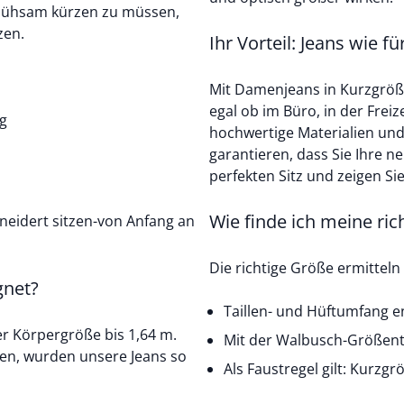
 mühsam kürzen zu müssen,
tzen.
Ihr Vorteil: Jeans wie f
Mit Damenjeans in Kurzgröß
egal ob im Büro, in der Frei
g
hochwertige Materialien un
garantieren, dass Sie Ihre neue Liebl
perfekten Sitz und zeigen S
Wie finde ich meine ric
eidert sitzen-von Anfang an
Die richtige Größe ermitteln
gnet?
Taillen- und Hüftumfang 
er Körpergröße bis 1,64 m.
Mit der Walbusch-Größenta
en, wurden unsere Jeans so
Als Faustregel gilt: Kurzg