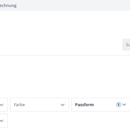
Rechnung
Su
Filter für Passform Kurzg
Farbe
Passform
1
Beige
Kurzgrößen
Blau
Langgrößen