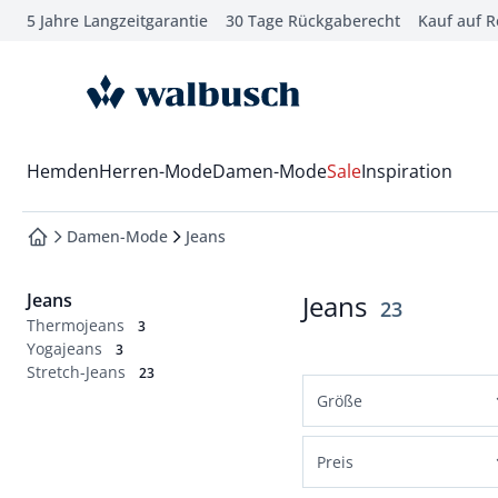
5 Jahre Langzeitgarantie
30 Tage Rückgaberecht
Kauf auf 
che springen
vigation springen
zur Startseite
inhalt springen
oter springen
Wechsel in das Menü mit Pfeil-Runter Taste
Hemden
Herren-Mode
Damen-Mode
Sale
Inspiration
hnellanmeldung springen
Damen-Mode
Jeans
zur Startseite
Jeans
Jeans
Ergebnisse
23
Thermojeans
3
Yogajeans
3
Stretch-Jeans
23
Größe
Normalgrößen
Preis
36
38
40
42