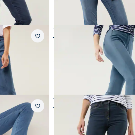
Artikel 8 von 23.
Passform Feminine Fit.
Merkzettel
Feminine Fit
e
Yoga-Jeans Ultrastretch Feminine F.
4,6 (95)
ab € 99,99
ab
€ 89,99
(-10%)
Artikel 11 von 23.
+3
Passform Regular Fit.
Merkzettel
Regular Fit
e Fit
Husky-Jeans
4,6 (459)
ab
€ 119,99