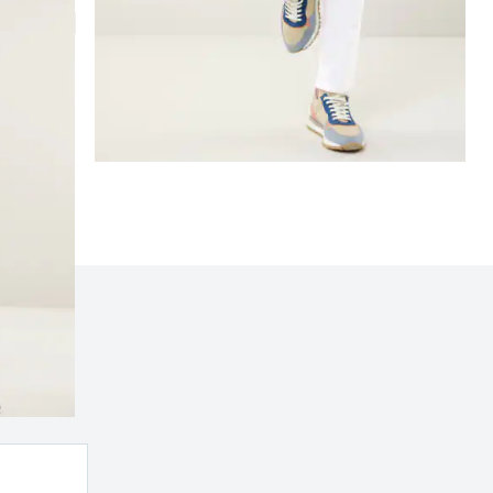
nd
rn