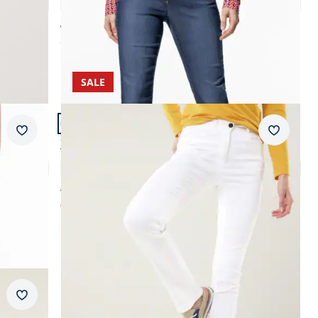
4,6 (171)
ab € 99,99
ab
€ 59,99
(-40%)
SALE
Artikel 21 von 23.
Passform Slim Fit.
Merkzettel
Merkzet
Slim Fit
Yoga-Jeans Ultrastretch Slim Fit
4,7 (7)
€ 99,95
€ 44,99
(-55%)
Merkzettel