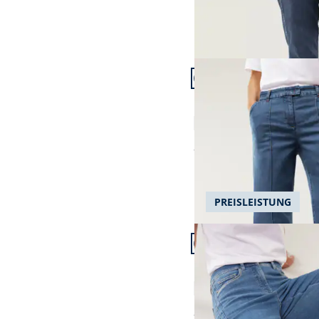
Artikel 7 von 23.
Passform Regular Fit.
Regular Fit
Marlene Jeans mit Bies
4,7 (42)
ab
€ 129,99
PREISLEISTUNG
Artikel 10 von 23.
Passform Feminine Fit.
Feminine Fit
Passform-Jeans Feminin
4,6 (71)
ab
€ 99,99