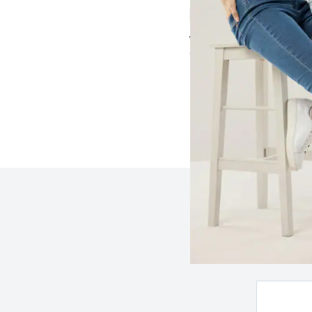
4,4 (51)
ab € 89,99
ab
€ 59,99
(-33%)
Seite 1 geladen. Zeige 
Z
e