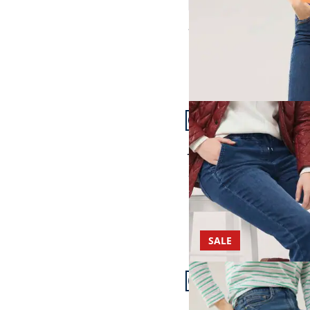
4,4 (5)
ab
€ 99,99
Artikel 19 von 23.
Passform Regular Fit.
Regular Fit
Jogger Jeans
ab
€ 119,99
SALE
Artikel 22 von 23.
+1
Passform Regular Fit.
Regular Fit
Five Pocket Highstret