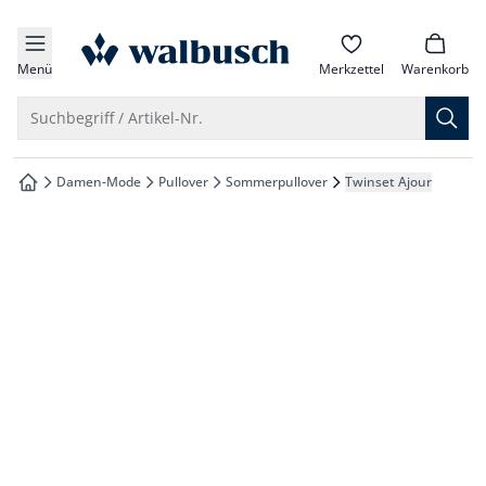
che springen
zur Startseite
vigation springen
Menü
Merkzettel
Warenkorb
inhalt springen
Suche öffnen
Suchbegriff / Artikel-Nr.
oter springen
Damen-Mode
Pullover
Sommerpullover
Twinset Ajour
zur Startseite
hnellanmeldung springen