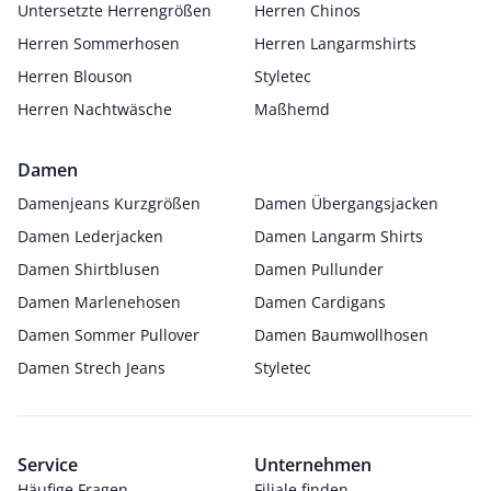
Untersetzte Herrengrößen
Herren Chinos
Herren Sommerhosen
Herren Langarmshirts
Herren Blouson
Styletec
Herren Nachtwäsche
Maßhemd
Damen
Damenjeans Kurzgrößen
Damen Übergangsjacken
Damen Lederjacken
Damen Langarm Shirts
Damen Shirtblusen
Damen Pullunder
Damen Marlenehosen
Damen Cardigans
Damen Sommer Pullover
Damen Baumwollhosen
Damen Strech Jeans
Styletec
Service
Unternehmen
Häufige Fragen
Filiale finden