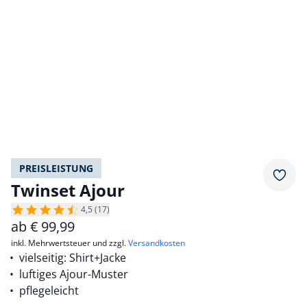
PREISLEISTUNG
Merkz
Twinset Ajour
4,5 (17)
ab
€
99,99
inkl. Mehrwertsteuer und zzgl.
Versandkosten
vielseitig: Shirt+Jacke
luftiges Ajour-Muster
pflegeleicht