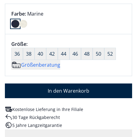
Farbauswahl:
aktuell ausgewählt:
Farbe:
Marine
Farbe Marine ausgewählt
Größenauswahl:
Größe:
nichts ausgewählt
36
38
40
42
44
46
48
50
52
Größenberatung
In den Warenkorb
Kostenlose Lieferung in Ihre Filiale
30 Tage Rückgaberecht
5 Jahre Langzeitgarantie