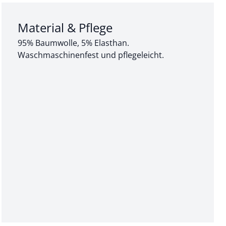
Abschnitt 3 von 3:
Material & Pflege
95% Baumwolle, 5% Elasthan.
Waschmaschinenfest und pflegeleicht.