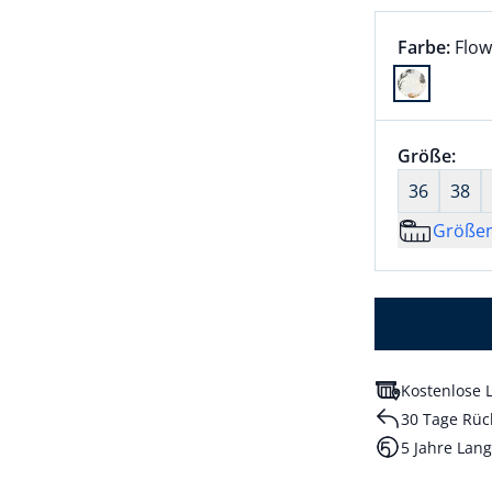
Farbauswah
aktu
Farbe:
Flow
Farbe Flowe
Größenaus
Größe:
nic
36
38
Größe
Kostenlose L
30 Tage Rüc
5 Jahre Lang