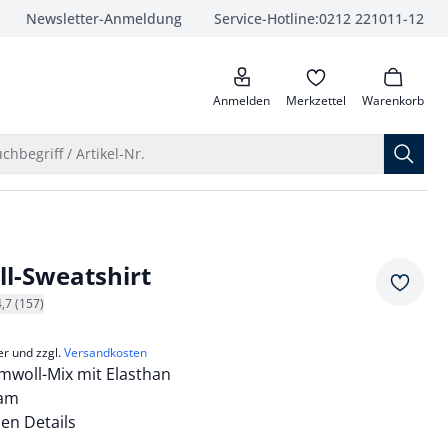
Newsletter-Anmeldung
Service-Hotline:
0212 221011-12
anrufen
Anmelden
Merkzettel
Warenkorb
Suche öffnen
chbegriff / Artikel-Nr.
l-Sweatshirt
Merkze
4,7 (157)
er und zzgl.
Versandkosten
mwoll-Mix mit Elasthan
sam
hen Details