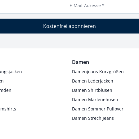
E-Mail-Adresse *
Kostenfrei abonnieren
Damen
angsjacken
Damenjeans Kurzgrößen
en
Damen Lederjacken
Hemden
Damen Shirtblusen
s
Damen Marlenehosen
rmshirts
Damen Sommer Pullover
Damen Strech Jeans