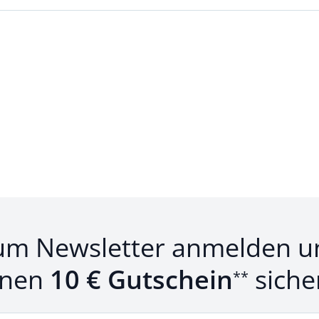
um Newsletter anmelden u
inen
10 € Gutschein
siche
**