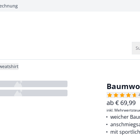
Rechnung
Su
eatshirt
Baumwol
ab
€
69,99
inkl. Mehrwertsteu
weicher Bau
anschmieg
mit sportlic