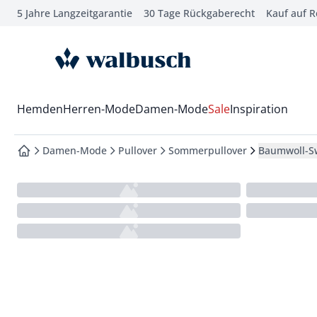
5 Jahre Langzeitgarantie
30 Tage Rückgaberecht
Kauf auf 
che springen
vigation springen
zur Startseite
inhalt springen
oter springen
Wechsel in das Menü mit Pfeil-Runter Taste
Hemden
Herren-Mode
Damen-Mode
Sale
Inspiration
hnellanmeldung springen
Damen-Mode
Pullover
Sommerpullover
Baumwoll-Sw
zur Startseite