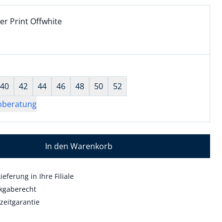
l:
ell ausgewählt:
er Print Offwhite
r Print Offwhite ausgewählt
wahl:
hts ausgewählt
40
42
44
46
48
50
52
nberatung
In den Warenkorb
ieferung in Ihre Filiale
kgaberecht
zeitgarantie