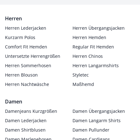
Herren
Herren Lederjacken
Herren Übergangsjacken
Kurzarm Polos
Herren Hemden
Comfort Fit Hemden
Regular Fit Hemden
Untersetzte Herrengrößen
Herren Chinos
Herren Sommerhosen
Herren Langarmshirts
Herren Blouson
Styletec
Herren Nachtwäsche
Maßhemd
Damen
Damenjeans Kurzgrößen
Damen Übergangsjacken
Damen Lederjacken
Damen Langarm Shirts
Damen Shirtblusen
Damen Pullunder
Damen Marlenehosen
Damen Cardigans