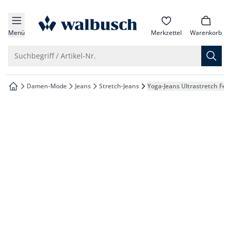
che springen
zur Startseite
vigation springen
Menü
Merkzettel
Warenkorb
inhalt springen
Suche öffnen
Suchbegriff / Artikel-Nr.
oter springen
Damen-Mode
Jeans
Stretch-Jeans
Yoga-Jeans Ultrastretch Fem
zur Startseite
hnellanmeldung springen