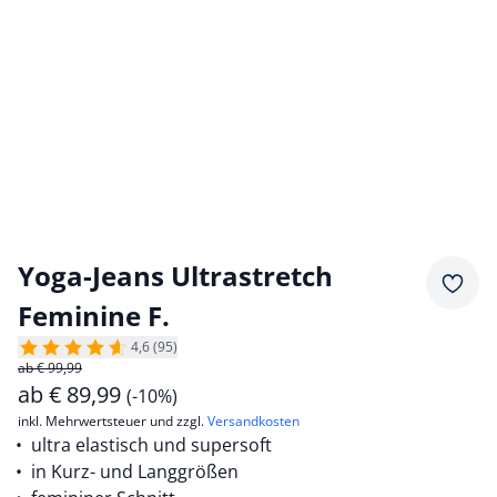
Yoga-Jeans Ultrastretch
Merkz
Feminine F.
4,6 (95)
ab € 99,99
ab
€
89,99
(-10%)
inkl. Mehrwertsteuer und zzgl.
Versandkosten
ultra elastisch und supersoft
in Kurz- und Langgrößen