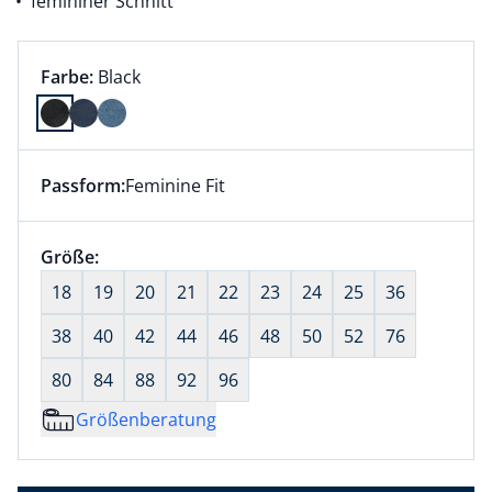
femininer Schnitt
Farbauswahl:
aktuell ausgewählt:
Farbe:
Black
Farbe Black ausgewählt
Passform:
Feminine Fit
Dieser Artikel hat die Passform Feminine Fit. für Inf
Größenauswahl:
Größe:
nichts ausgewählt
18
19
20
21
22
23
24
25
36
38
40
42
44
46
48
50
52
76
80
84
88
92
96
Größenberatung