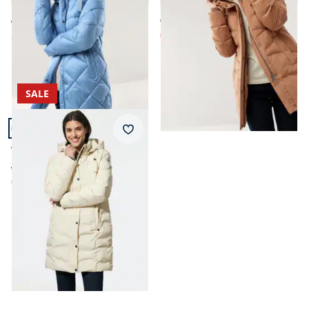
ab € 229,99
€ 239,99
ab
€ 129,99
€ 89,99
(-43%)
(-63%)
SALE
Artikel 11 von 11.
Merkzettel
Aquastop Steppmantel 3D
ab € 229,00
€ 89,99
(-61%)
Seite 1 geladen. Zeige Produkte 1 bis 11 von 11.