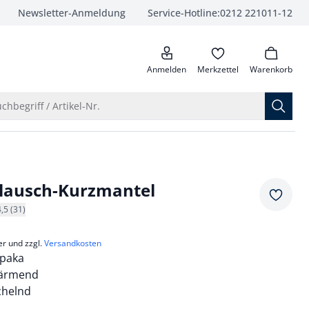
Newsletter-Anmeldung
Service-Hotline:
0212 221011-12
anrufen
Anmelden
Merkzettel
Warenkorb
Suche öffnen
chbegriff / Artikel-Nr.
lausch-Kurzmantel
Merkze
4,5 (31)
er und zzgl.
Versandkosten
lpaka
wärmend
chelnd