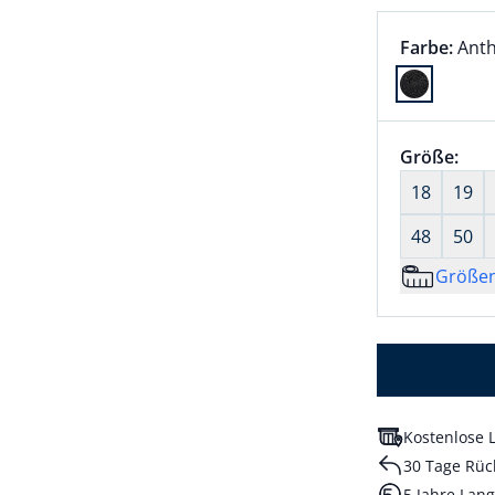
Farbauswah
aktu
Farbe:
Anth
Farbe Anth
Größenaus
Größe:
nic
18
19
48
50
Größe
Kostenlose L
30 Tage Rüc
5 Jahre Lang