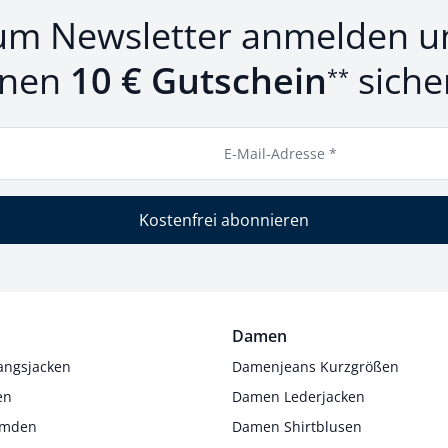
um Newsletter anmelden u
inen
10 € Gutschein
siche
**
E-Mail-Adresse *
Kostenfrei abonnieren
Damen
angsjacken
Damenjeans Kurzgrößen
en
Damen Lederjacken
Hemden
Damen Shirtblusen