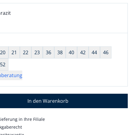
l:
ell ausgewählt:
razit
razit ausgewählt
wahl:
hts ausgewählt
20
21
22
23
36
38
40
42
44
46
52
nberatung
In den Warenkorb
ieferung in Ihre Filiale
kgaberecht
zeitgarantie