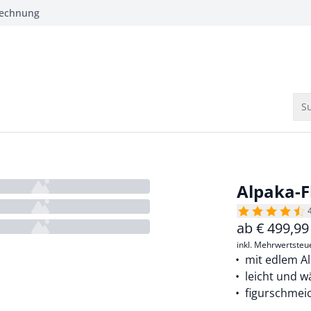
Rechnung
Su
Alpaka-F
ab
€
499,99
inkl. Mehrwertsteu
mit edlem A
leicht und 
figurschmei