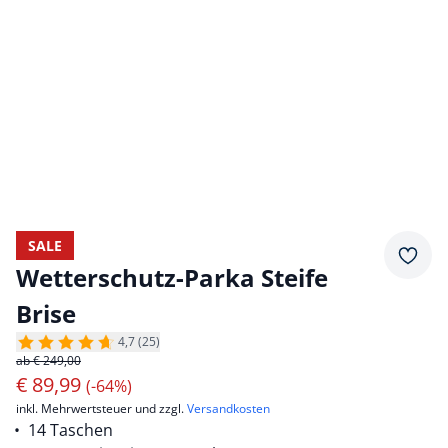
SALE
Merkz
Wetterschutz-Parka Steife
Brise
4,7 (25)
ab € 249,00
€
89,99
(-64%)
inkl. Mehrwertsteuer und zzgl.
Versandkosten
14 Taschen