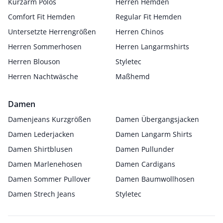
Kurzarm Polos
Herren Hemden
Comfort Fit Hemden
Regular Fit Hemden
Untersetzte Herrengrößen
Herren Chinos
Herren Sommerhosen
Herren Langarmshirts
Herren Blouson
Styletec
Herren Nachtwäsche
Maßhemd
Damen
Damenjeans Kurzgrößen
Damen Übergangsjacken
Damen Lederjacken
Damen Langarm Shirts
Damen Shirtblusen
Damen Pullunder
Damen Marlenehosen
Damen Cardigans
Damen Sommer Pullover
Damen Baumwollhosen
Damen Strech Jeans
Styletec