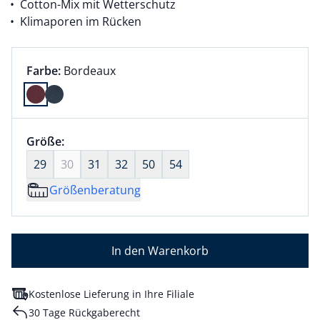
Cotton-Mix mit Wetterschutz
Klimaporen im Rücken
Farbauswahl:
aktuell ausgewählt:
Farbe:
Bordeaux
Farbe Bordeaux ausgewählt
Größenauswahl:
Größe:
nichts ausgewählt
29
30
31
32
50
54
Größenberatung
In den Warenkorb
Kostenlose Lieferung in Ihre Filiale
30 Tage Rückgaberecht