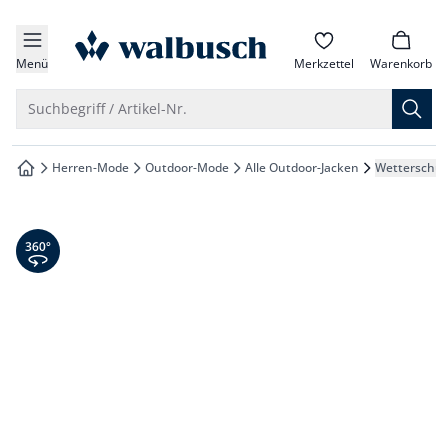
che springen
zur Startseite
vigation springen
Menü
Merkzettel
Warenkorb
inhalt springen
Suche öffnen
Suchbegriff / Artikel-Nr.
oter springen
Herren-Mode
Outdoor-Mode
Alle Outdoor-Jacken
Wetterschutz
zur Startseite
hnellanmeldung springen
360° Ansicht