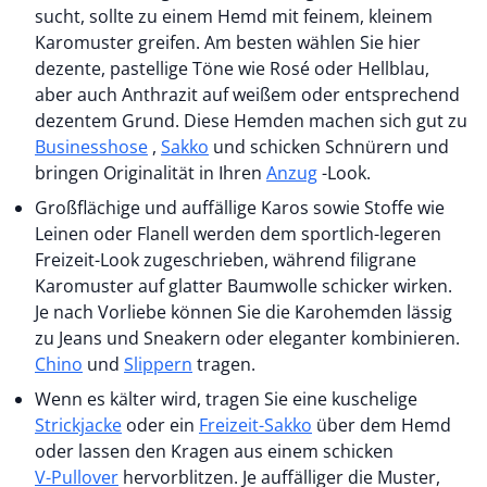
sucht, sollte zu einem Hemd mit feinem, kleinem
Karomuster greifen. Am besten wählen Sie hier
dezente, pastellige Töne wie Rosé oder Hellblau,
aber auch Anthrazit auf weißem oder entsprechend
dezentem Grund. Diese Hemden machen sich gut zu
Businesshose
,
Sakko
und schicken Schnürern und
bringen Originalität in Ihren
Anzug
-Look.
Großflächige und auffällige Karos sowie Stoffe wie
Leinen oder Flanell werden dem sportlich-legeren
Freizeit-Look zugeschrieben, während filigrane
Karomuster auf glatter Baumwolle schicker wirken.
Je nach Vorliebe können Sie die Karohemden lässig
zu Jeans und Sneakern oder eleganter kombinieren.
Chino
und
Slippern
tragen.
Wenn es kälter wird, tragen Sie eine kuschelige
Strickjacke
oder ein
Freizeit-Sakko
über dem Hemd
oder lassen den Kragen aus einem schicken
V-Pullover
hervorblitzen. Je auffälliger die Muster,