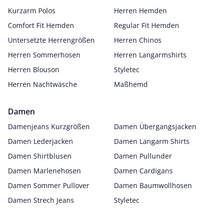
Kurzarm Polos
Herren Hemden
Comfort Fit Hemden
Regular Fit Hemden
Untersetzte Herrengrößen
Herren Chinos
Herren Sommerhosen
Herren Langarmshirts
Herren Blouson
Styletec
Herren Nachtwäsche
Maßhemd
Damen
Damenjeans Kurzgrößen
Damen Übergangsjacken
Damen Lederjacken
Damen Langarm Shirts
Damen Shirtblusen
Damen Pullunder
Damen Marlenehosen
Damen Cardigans
Damen Sommer Pullover
Damen Baumwollhosen
Damen Strech Jeans
Styletec