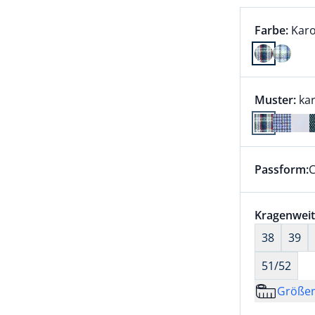
Farbauswah
aktu
Farbe:
Karo
Farbe Karo
Muster:
kar
Passform:
C
Dieser Arti
Größenaus
Kragenweit
38
39
51/52
Größe