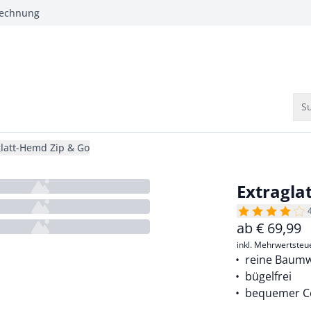
Rechnung
Su
glatt-Hemd Zip & Go
Extragla
ab
€
69,99
inkl. Mehrwertsteu
reine Baumw
bügelfrei
bequemer Co