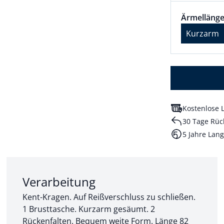
Größenaus
Ärmellänge
Ärmellänge
Kurzarm
Kostenlose L
30 Tage Rüc
5 Jahre Lang
Abschnitt 2 von 3:
Verarbeitung
Kent-Kragen. Auf Reißverschluss zu schließen.
1 Brusttasche. Kurzarm gesäumt. 2
Rückenfalten. Bequem weite Form. Länge 82