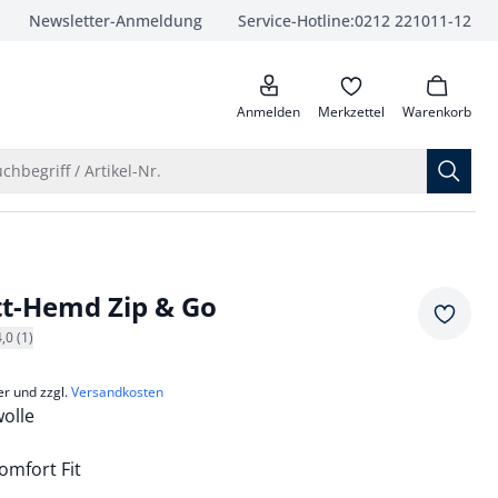
Newsletter-Anmeldung
Service-Hotline:
0212 221011-12
anrufen
Anmelden
Merkzettel
Warenkorb
Suche öffnen
chbegriff / Artikel-Nr.
tt-Hemd Zip & Go
Merkze
4,0 (1)
er und zzgl.
Versandkosten
olle
mfort Fit