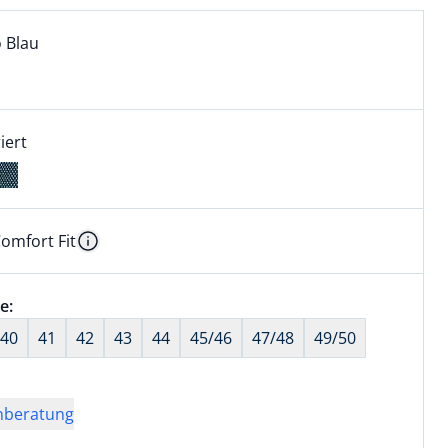
l:
ell ausgewählt:
 Blau
 Blau ausgewählt
iert
omfort Fit
kel hat die Passform Comfort Fit. für Informationen zu Pas
Information
wahl:
e:
nichts ausgewählt
40
41
42
43
44
45/46
47/48
49/50
nberatung