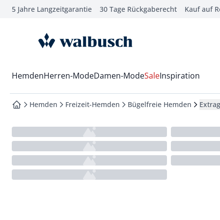
5 Jahre Langzeitgarantie
30 Tage Rückgaberecht
Kauf auf 
che springen
vigation springen
zur Startseite
inhalt springen
oter springen
Wechsel in das Menü mit Pfeil-Runter Taste
Hemden
Herren-Mode
Damen-Mode
Sale
Inspiration
hnellanmeldung springen
Hemden
Freizeit-Hemden
Bügelfreie Hemden
Extra
zur Startseite