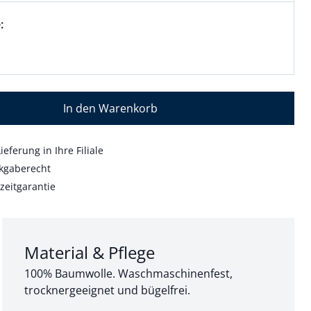
wahl:
 Kurzarm ausgewählt
:
aktuell ausgewählt: Kurzarm
In den Warenkorb
ieferung in Ihre Filiale
kgaberecht
zeitgarantie
Abschnitt 3 von 3:
Material & Pflege
100% Baumwolle. Waschmaschinenfest,
trocknergeeignet und bügelfrei.