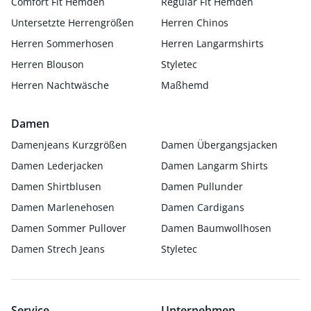
Comfort Fit Hemden
Regular Fit Hemden
Untersetzte Herrengrößen
Herren Chinos
Herren Sommerhosen
Herren Langarmshirts
Herren Blouson
Styletec
Herren Nachtwäsche
Maßhemd
Damen
Damenjeans Kurzgrößen
Damen Übergangsjacken
Damen Lederjacken
Damen Langarm Shirts
Damen Shirtblusen
Damen Pullunder
Damen Marlenehosen
Damen Cardigans
Damen Sommer Pullover
Damen Baumwollhosen
Damen Strech Jeans
Styletec
Service
Unternehmen