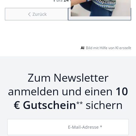
Seite 1 geladen. Zeige Produkte 1 bis 24 von 26.
Zurück
Weiter
zu Seite 2
AI
Bild mit Hilfe von KI erstellt
Zum Newsletter
anmelden und einen
10
€ Gutschein
sichern
**
E-Mail-Adresse *