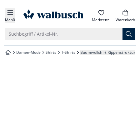
che springen
zur Startseite
vigation springen
Menü
Merkzettel
Warenkorb
inhalt springen
Suche öffnen
Suchbegriff / Artikel-Nr.
oter springen
Damen-Mode
Shirts
T-Shirts
Baumwollshirt Rippenstruktur
zur Startseite
hnellanmeldung springen