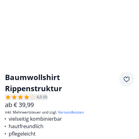
Baumwollshirt
Merkz
Rippenstruktur
4,0 (9)
ab
€
39,99
inkl. Mehrwertsteuer und zzgl.
Versandkosten
vielseitig kombinierbar
hautfreundlich
pflegeleicht