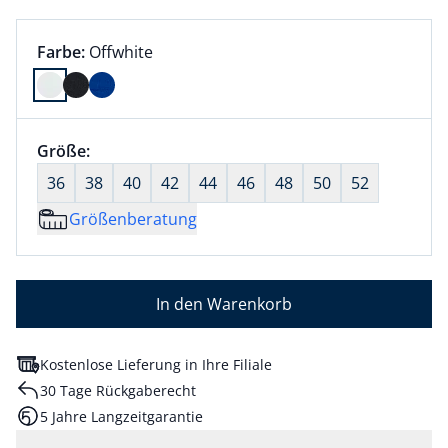
Farbauswahl:
aktuell ausgewählt:
Farbe:
Offwhite
Farbe Offwhite ausgewählt
Größenauswahl:
Größe:
nichts ausgewählt
36
38
40
42
44
46
48
50
52
Größenberatung
In den Warenkorb
Kostenlose Lieferung in Ihre Filiale
30 Tage Rückgaberecht
5 Jahre Langzeitgarantie