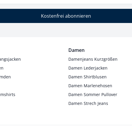
Kostenfrei abonnieren
Damen
angsjacken
Damenjeans Kurzgrößen
en
Damen Lederjacken
Hemden
Damen Shirtblusen
s
Damen Marlenehosen
rmshirts
Damen Sommer Pullover
Damen Strech Jeans