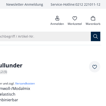
Newsletter-Anmeldung
Service-Hotline:
0212 221011-12
anrufen
Anmelden
Merkzettel
Warenkorb
Suche öffnen
chbegriff / Artikel-Nr.
ullunder
Merkze
4,2 (5)
er und zzgl.
Versandkosten
mwoll-/Modalmix
elastisch
ombinierbar