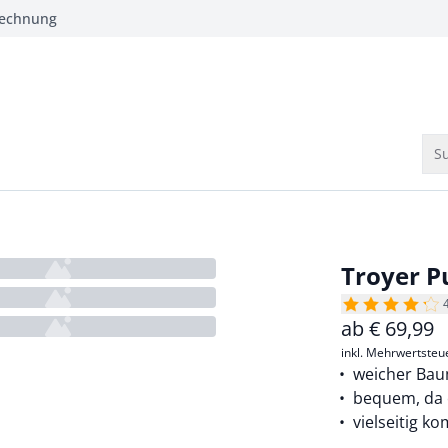
Rechnung
Su
Troyer P
ab
€
69,99
inkl. Mehrwertsteu
weicher Bau
bequem, da 
vielseitig k