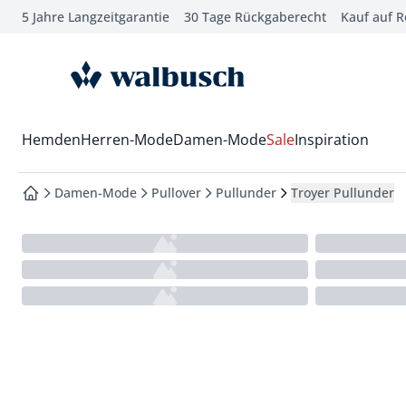
5 Jahre Langzeitgarantie
30 Tage Rückgaberecht
Kauf auf 
che springen
vigation springen
zur Startseite
inhalt springen
oter springen
Wechsel in das Menü mit Pfeil-Runter Taste
Hemden
Herren-Mode
Damen-Mode
Sale
Inspiration
hnellanmeldung springen
Damen-Mode
Pullover
Pullunder
Troyer Pullunder
zur Startseite