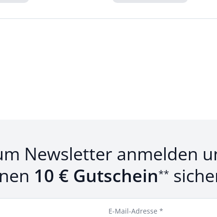
Loading...
um Newsletter anmelden u
inen
10 € Gutschein
siche
**
E-Mail-Adresse *