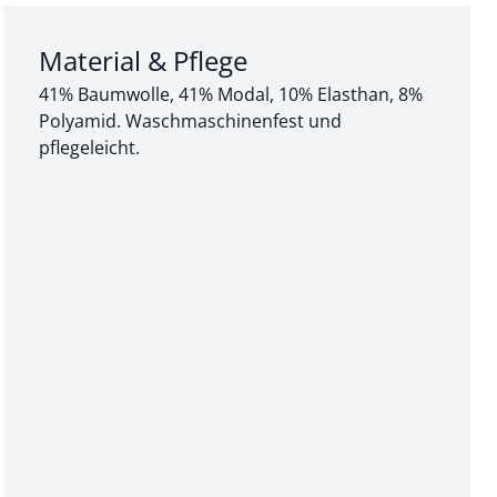
Abschnitt 3 von 3:
Material & Pflege
41% Baumwolle, 41% Modal, 10% Elasthan, 8%
Polyamid. Waschmaschinenfest und
pflegeleicht.