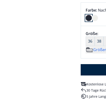
Farbauswah
aktu
Farbe:
Nac
Farbe Nach
Größenaus
Größe:
nic
36
38
Größe
Kostenlose L
30 Tage Rüc
5 Jahre Lang