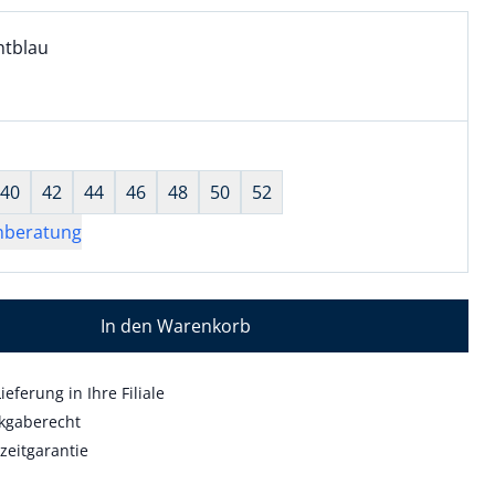
l:
ell ausgewählt:
htblau
tblau ausgewählt
wahl:
hts ausgewählt
40
42
44
46
48
50
52
nberatung
In den Warenkorb
ieferung in Ihre Filiale
kgaberecht
zeitgarantie