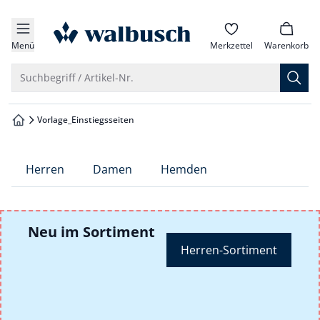
che springen
zur Startseite
vigation springen
Menü
Merkzettel
Warenkorb
inhalt springen
Suche öffnen
Suchbegriff / Artikel-Nr.
oter springen
Vorlage_Einstiegsseiten
zur Startseite
hnellanmeldung springen
Herren
Damen
Hemden
Neu im Sortiment
Herren-Sortiment