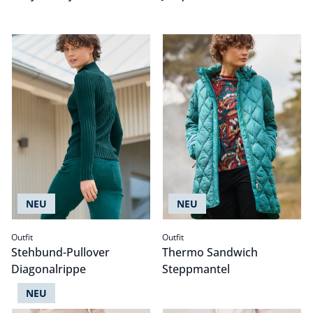
Stehbund-Pullover Diagonalrippe
Passform Outfit.
Thermo Sandwich Steppman
Passform Outfit.
NEU
NEU
Outfit
Outfit
Stehbund-Pullover
Thermo Sandwich
Diagonalrippe
Steppmantel
NEU