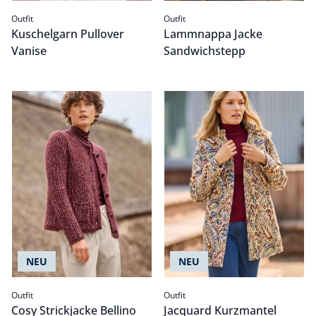
Outfit
Outfit
Kuschelgarn Pullover
Lammnappa Jacke
Vanise
Sandwichstepp
Cosy Strickjacke Bellino
Passform Outfit.
Jacquard Kurzmantel
Passform Outfit.
NEU
NEU
Outfit
Outfit
Cosy Strickjacke Bellino
Jacquard Kurzmantel