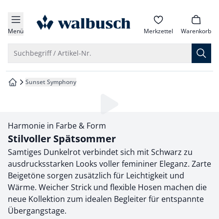
che springen
zur Startseite
vigation springen
Menü
Merkzettel
Warenkorb
inhalt springen
Suche öffnen
Suchbegriff / Artikel-Nr.
oter springen
Sunset Symphony
zur Startseite
hnellanmeldung springen
Loading...
Harmonie in Farbe & Form
Stilvoller Spätsommer
Samtiges Dunkelrot verbindet sich mit Schwarz zu
ausdrucksstarken Looks voller femininer Eleganz. Zarte
Beigetöne sorgen zusätzlich für Leichtigkeit und
Wärme. Weicher Strick und flexible Hosen machen die
neue Kollektion zum idealen Begleiter für entspannte
Übergangstage.