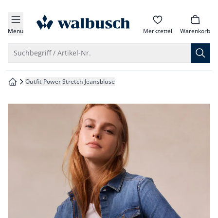
che springen
zur Startseite
vigation springen
Menü
Merkzettel
Warenkorb
inhalt springen
Suche öffnen
Suchbegriff / Artikel-Nr.
oter springen
Outfit Power Stretch Jeansbluse
zur Startseite
hnellanmeldung springen