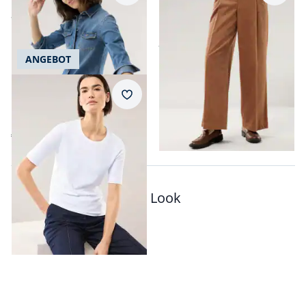
Premium Marlene
ab
€ 89,99
Cordhose
ab
€ 79,99
ANGEBOT
Baumwoll-Basic-Shirt
Merkzettel
Halbarm
€ 39,99
Passt auch zu diesem Look