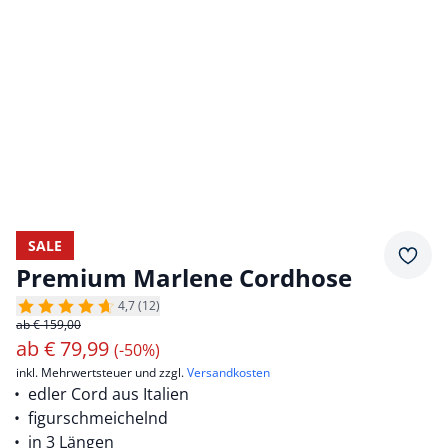
SALE
Merkz
Premium Marlene Cordhose
4,7 (12)
ab € 159,00
ab
€
79,99
(-50%)
inkl. Mehrwertsteuer und zzgl.
Versandkosten
edler Cord aus Italien
figurschmeichelnd
in 3 Längen