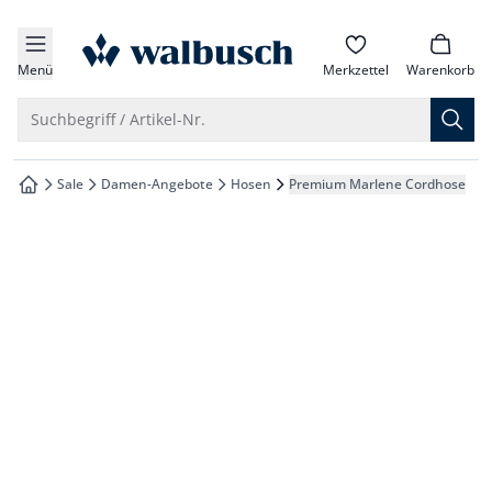
che springen
zur Startseite
vigation springen
Menü
Merkzettel
Warenkorb
inhalt springen
Suche öffnen
Suchbegriff / Artikel-Nr.
oter springen
Sale
Damen-Angebote
Hosen
Premium Marlene Cordhose
zur Startseite
hnellanmeldung springen