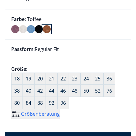
Farbauswahl:
aktuell ausgewählt:
Farbe:
Toffee
Farbe Toffee ausgewählt
Passform:
Regular Fit
Dieser Artikel hat die Passform Regular Fit. für Infor
Größenauswahl:
Größe:
nichts ausgewählt
18
19
20
21
22
23
24
25
36
38
40
42
44
46
48
50
52
76
80
84
88
92
96
Größenberatung