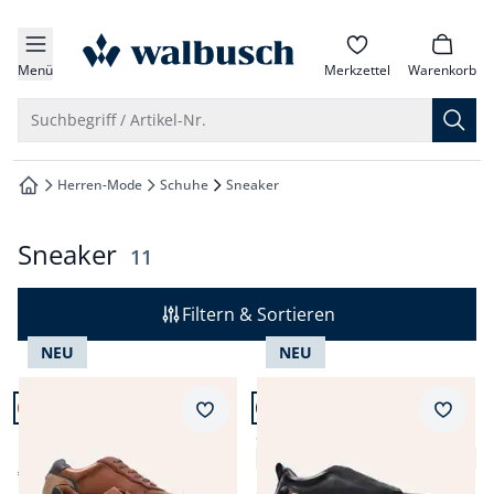
che springen
zur Startseite
vigation springen
Menü
Merkzettel
Warenkorb
inhalt springen
Suche öffnen
Suchbegriff / Artikel-Nr.
oter springen
Herren-Mode
Schuhe
Sneaker
zur Startseite
hnellanmeldung springen
Sneaker
Ergebnisse
11
Filtern & Sortieren
NEU
NEU
Artikel 1 von 11.
Artikel 2 von 11.
+3
Merkzettel
Merkz
Leder Sneaker
Smart Casual Sneaker
3,6 (8)
€ 99,99