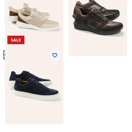
Mühelos
3,9 (15)
€ 99,99
€ 99,99
€ 49,99
(-50%)
SALE
Artikel 11 von 11.
Merkzettel
Retro-Sneaker
4,8 (4)
€ 119,99
€ 69,99
(-42%)
Seite 1 geladen. Zeige Produkte 1 bis 11 von 11.