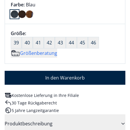
Farbauswahl:
aktuell ausgewählt:
Farbe:
Blau
Farbe Blau ausgewählt
Größenauswahl:
Größe:
nichts ausgewählt
39
40
41
42
43
44
45
46
Größenberatung
In den Warenkorb
Kostenlose Lieferung in Ihre Filiale
30 Tage Rückgaberecht
5 Jahre Langzeitgarantie
Produktbeschreibung