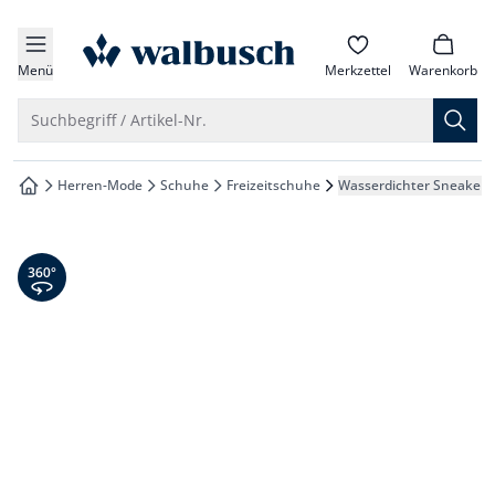
che springen
zur Startseite
vigation springen
Menü
Merkzettel
Warenkorb
inhalt springen
Suche öffnen
Suchbegriff / Artikel-Nr.
oter springen
Herren-Mode
Schuhe
Freizeitschuhe
Wasserdichter Sneaker
zur Startseite
hnellanmeldung springen
360° Ansicht