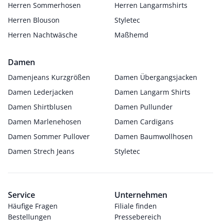
Herren Sommerhosen
Herren Langarmshirts
Herren Blouson
Styletec
Herren Nachtwäsche
Maßhemd
Damen
Damenjeans Kurzgrößen
Damen Übergangsjacken
Damen Lederjacken
Damen Langarm Shirts
Damen Shirtblusen
Damen Pullunder
Damen Marlenehosen
Damen Cardigans
Damen Sommer Pullover
Damen Baumwollhosen
Damen Strech Jeans
Styletec
Service
Unternehmen
Häufige Fragen
Filiale finden
Bestellungen
Pressebereich