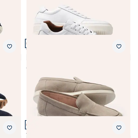
Artikel 12 von 23.
+1
Merkzettel
Merkzet
Velours-Loafer
4,3 (8)
€ 129,99
Artikel 15 von 23.
Merkzettel
Merkzet
Aquastop Thermo HighTop