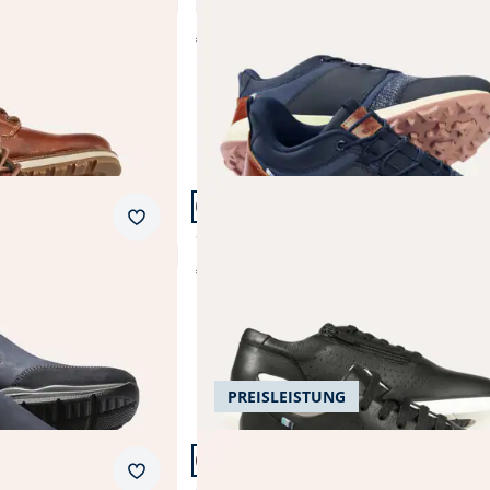
4,6 (9)
€ 99,99
Artikel 17 von 23.
Merkzettel
Smart Sneaker Wasserabweisend
€ 149,99
PREISLEISTUNG
Artikel 20 von 23.
Merkzettel
helos
Aquastop Sneaker