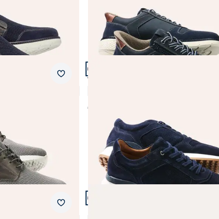
Artikel 11 von 23.
+1
Merkzettel
los
Velours Perfo Sneaker
4,8 (6)
€ 119,99
Artikel 14 von 23.
Merkzettel
Materialmix Sneaker Mühelos