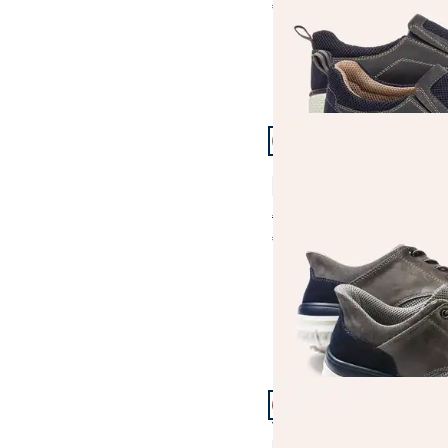
€ 89,99
(-10%)
Artikel 10 von 23.
Ultraleicht Derby Mühe
4,8 (4)
€ 99,99
€ 89,99
(-10%)
Artikel 13 von 23.
Thermo Stiefel