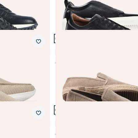
Schwarz
bequem
Weiß
wasserabweisend
Abbrechen
Abbrechen
Artikel 5 von 23.
Merkzettel
os
Espadrilles
4,8 (5)
€ 89,99
Artikel 8 von 23.
Merkzettel
Wasserdichter Sneaker
4,6 (7)
€ 99,99