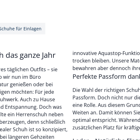
Schuhe für Einlagen
 das ganze Jahr
innovative Aquastop-Funktio
trocken bleiben. Unsere Mat
bewahren aber dennoch ihre
 täglichen Outfits – sie
Perfekte Passform dan
Ob wir nun im Büro
atur genießen oder bei
Die Wahl der richtigen Schu
igen möchten: Für jede
Passform. Doch nicht nur die
huhwerk. Auch zu Hause
eine Rolle. Aus diesem Grun
nd Entspannung. Doch was
Weiten an. Damit können Sie
llte ein Herrenschuh neben
optimal entspricht. Während 
überzeugen, denn schließlich
zusätzlichen Platz für kräfti
ealer Schuh ist so konzipiert,
 bei längeren Gehzeiten