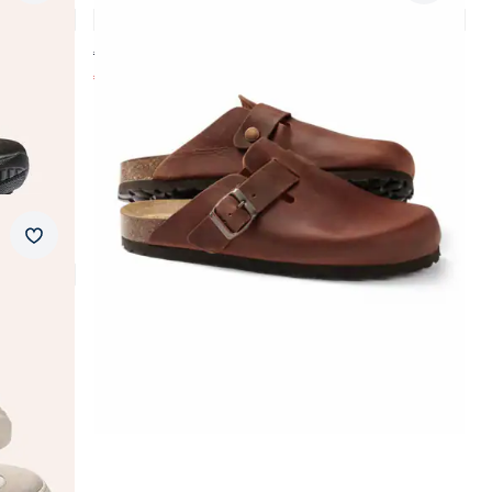
4,7 (3)
€ 79,99
€ 59,99
(-25%)
Merkzettel