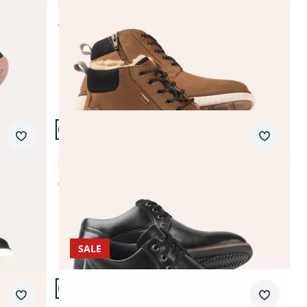
4,8 (27)
€ 139,99
Artikel 18 von 23.
Merkzettel
Merkzet
Best Business Schnürer Aquastop
4,7 (10)
€ 119,99
SALE
Artikel 21 von 23.
Merkzettel
Merkzet
Komfort Hausschuh