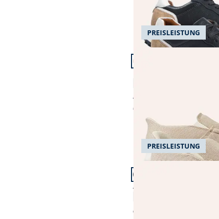
PREISLEISTUNG
Artikel 4 von 23.
+2
Komfortslipper Mühel
4,6 (74)
€ 89,99
€ 79,99
(-11%)
PREISLEISTUNG
Artikel 7 von 23.
Aquastop leicht-Slipper
4,8 (43)
€ 99,99