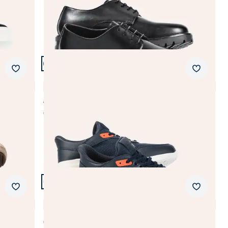
Artikel 6 von 23.
Merkzettel
Merkzet
Ultraleicht Sneaker Mühelos
4,4 (37)
€ 99,99
€ 89,99
(-10%)
Artikel 9 von 23.
Merkzettel
Merkzet
Classic-Tennis Sneaker
3,7 (3)
€ 119,99