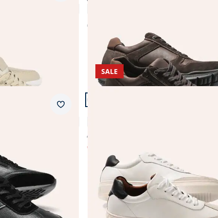
4,4 (196)
€ 99,99
SALE
Artikel 23 von 23.
Merkzettel
Retro-Sneaker
4,8 (4)
€ 119,99
€ 69,99
(-42%)
Produkte 1 bis 23 von 23.