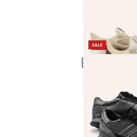
3,9 (15)
€ 99,99
€ 49,99
(-50%)
SALE
Artikel 22 von 23.
+1
Komfort Perfo Sneaker
4,6 (139)
€ 99,99
€ 59,99
(-40%)
Seite 1 geladen. Zeige 