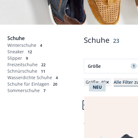
Schuhe
Schuhe
Ergebnis
23
Winterschuhe
4
Sneaker
12
Slipper
9
Filter für Größe 40 an
Freizeitschuhe
22
Größe
1
Schnürschuhe
11
Wasserdichte Schuhe
Schuhgrößen
4
Größe: 40
Alle Filter 
Schuhe für Einlagen
20
NEU
39
40
41
42
Sommerschuhe
7
Artikel 1 von 23.
43
44
45
46
Leder Sneaker
Abbrechen
€ 99,99