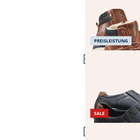
4,4 (82)
€ 139,99
PREISLEISTUNG
Artikel 16 von 23.
Aquastop Slipper
4,6 (218)
€ 99,99
SALE
Artikel 19 von 23.
Ultraleicht Sneaker Mü