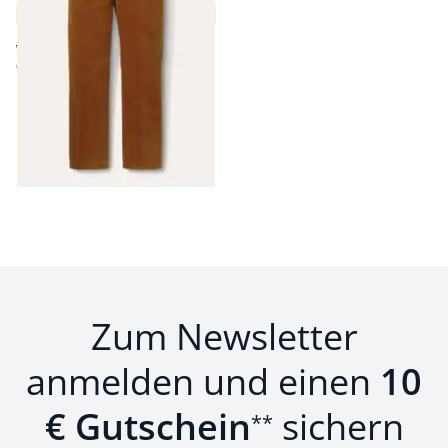
3,0 (1)
ab € 119,99
€ 44,99
(-63%)
Seite 1 geladen. Zeige Produkte 1 bis 9 von 9.
Zum Newsletter
anmelden und einen
10
€ Gutschein
sichern
**