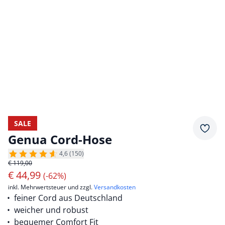
SALE
Merkz
Genua Cord-Hose
4,6 (150)
€ 119,00
€
44,99
(-62%)
inkl. Mehrwertsteuer und zzgl.
Versandkosten
feiner Cord aus Deutschland
weicher und robust
bequemer Comfort Fit