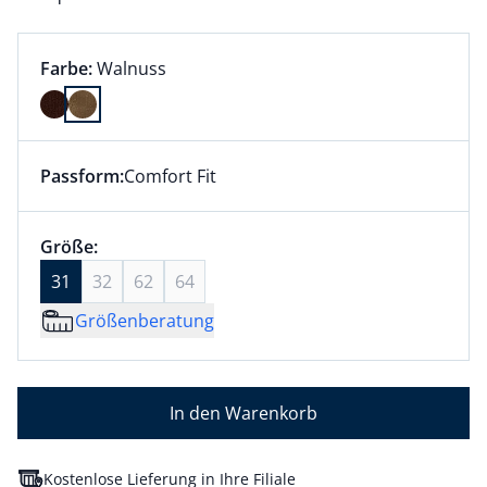
Farbauswahl:
aktuell ausgewählt:
Farbe:
Walnuss
Farbe Walnuss ausgewählt
Passform:
Comfort Fit
Dieser Artikel hat die Passform Comfort Fit. für Info
Größenauswahl:
Größe 31 ausgewählt
Größe:
aktuell ausgewählt: 31
31
32
62
64
Größenberatung
In den Warenkorb
Kostenlose Lieferung in Ihre Filiale