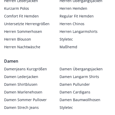
Herren Lederjacken
Herren Übergangsjacken
Kurzarm Polos
Herren Hemden
Comfort Fit Hemden
Regular Fit Hemden
Untersetzte Herrengrößen
Herren Chinos
Herren Sommerhosen
Herren Langarmshirts
Herren Blouson
Styletec
Herren Nachtwäsche
Maßhemd
Damen
Damenjeans Kurzgrößen
Damen Übergangsjacken
Damen Lederjacken
Damen Langarm Shirts
Damen Shirtblusen
Damen Pullunder
Damen Marlenehosen
Damen Cardigans
Damen Sommer Pullover
Damen Baumwollhosen
Damen Strech Jeans
Styletec