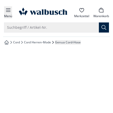
che springen
zur Startseite
vigation springen
Menü
Merkzettel
Warenkorb
inhalt springen
Suche öffnen
Suchbegriff / Artikel-Nr.
oter springen
Cord
Cord Herren-Mode
Genua Cord-Hose
zur Startseite
hnellanmeldung springen