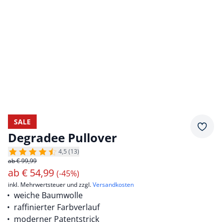
SALE
Merkz
Degradee Pullover
4,5 (13)
ab € 99,99
ab
€
54,99
(-45%)
inkl. Mehrwertsteuer und zzgl.
Versandkosten
weiche Baumwolle
raffinierter Farbverlauf
moderner Patentstrick