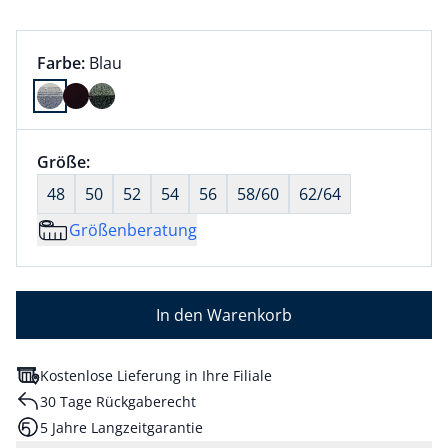
Farbauswahl:
aktuell ausgewählt:
Farbe:
Blau
Farbe Blau ausgewählt
Größenauswahl:
Größe:
nichts ausgewählt
48
50
52
54
56
58/60
62/64
Größenberatung
In den Warenkorb
Kostenlose Lieferung in Ihre Filiale
30 Tage Rückgaberecht
5 Jahre Langzeitgarantie