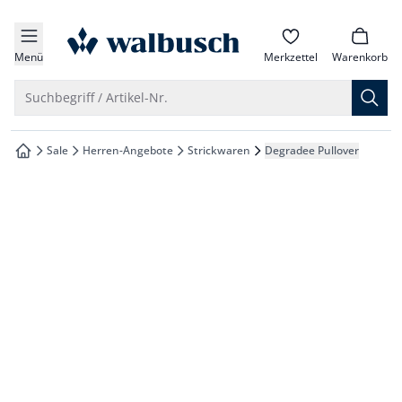
che springen
zur Startseite
vigation springen
Menü
Merkzettel
Warenkorb
inhalt springen
Suche öffnen
Suchbegriff / Artikel-Nr.
oter springen
Sale
Herren-Angebote
Strickwaren
Degradee Pullover
zur Startseite
hnellanmeldung springen