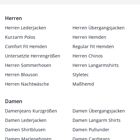
Herren
Herren Lederjacken
Herren Übergangsjacken
Kurzarm Polos
Herren Hemden
Comfort Fit Hemden
Regular Fit Hemden
Untersetzte Herrengrößen
Herren Chinos
Herren Sommerhosen
Herren Langarmshirts
Herren Blouson
Styletec
Herren Nachtwäsche
Maßhemd
Damen
Damenjeans Kurzgrößen
Damen Übergangsjacken
Damen Lederjacken
Damen Langarm Shirts
Damen Shirtblusen
Damen Pullunder
Damen Marlenehosen
Damen Cardigans