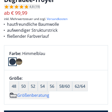
4,8 (19)
ab
€
99,99
inkl. Mehrwertsteuer und zzgl.
Versandkosten
hautfreundliche Baumwolle
aufwendiger Strukturstrick
fließender Farbverlauf
Farbauswahl:
aktuell ausgewählt:
Farbe:
Himmelblau
Farbe Himmelblau ausgewählt
Größenauswahl:
Größe:
nichts ausgewählt
48
50
52
54
56
58/60
62/64
Größenberatung