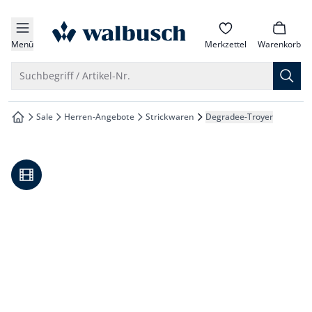
che springen
zur Startseite
vigation springen
Menü
Merkzettel
Warenkorb
inhalt springen
Suche öffnen
Suchbegriff / Artikel-Nr.
oter springen
Sale
Herren-Angebote
Strickwaren
Degradee-Troyer
zur Startseite
hnellanmeldung springen
Video