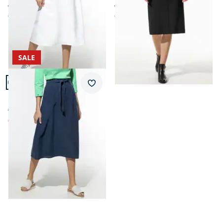
ab € 119,00
ab € 99,95
€ 39,99
€ 39,99
(-66%)
(-60%)
SALE
Artikel 7 von 7.
Merkzettel
Midirock Leinenmix
€ 119,99
€ 39,99
(-67%)
Seite 1 geladen. Zeige Produkte 1 bis 7 von 7.