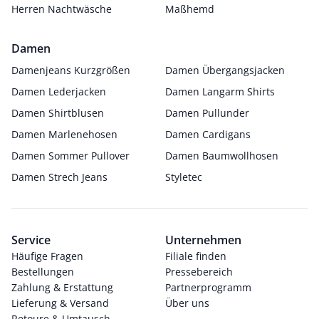
Herren Nachtwäsche
Maßhemd
Damen
Damenjeans Kurzgrößen
Damen Übergangsjacken
Damen Lederjacken
Damen Langarm Shirts
Damen Shirtblusen
Damen Pullunder
Damen Marlenehosen
Damen Cardigans
Damen Sommer Pullover
Damen Baumwollhosen
Damen Strech Jeans
Styletec
Service
Unternehmen
Häufige Fragen
Filiale finden
Bestellungen
Pressebereich
Zahlung & Erstattung
Partnerprogramm
Lieferung & Versand
Über uns
Retoure & Umtausch