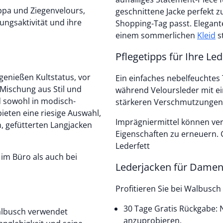
pa und Ziegenvelours,
geschnittene Jacke perfekt
ungsaktivität und ihre
Shopping-Tag passt. Elegante
einem sommerlichen
Kleid
st
Pflegetipps für Ihre Le
genießen Kultstatus, vor
Ein einfaches nebelfeuchtes
 Mischung aus Stil und
während Veloursleder mit ei
d sowohl in modisch-
stärkeren Verschmutzungen e
bieten eine riesige Auswahl,
Imprägniermittel können v
n, gefütterten Langjacken
Eigenschaften zu erneuern. 
Lederfett
 im Büro als auch bei
Lederjacken für Damen
Profitieren Sie bei Walbusch
30 Tage Gratis Rückgabe: N
Walbusch verwendet
anzuprobieren.