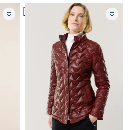
Artikel 3 von 4.
Neuheiten
Abbrechen
Abbrechen
Merkzettel
Merkzet
Lammnappa Jacke Sandwichstepp
4,0 (3)
ab
€ 379,99