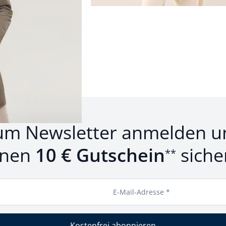
rodukte 1 bis 4 von 4.
um Newsletter anmelden u
inen
10 € Gutschein
siche
**
E-Mail-Adresse *
Kostenfrei abonnieren