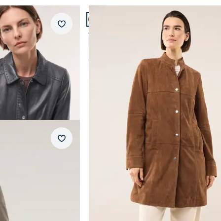
Artikel 2 von 4.
Rot
wärmend
Merkzettel
nappa
Ziegenvelours Ledermantel
Schwarz
geknöpft
5,0 (7)
ab
€ 399,99
Abbrechen
Abbrechen
Merkzettel
ndemantel