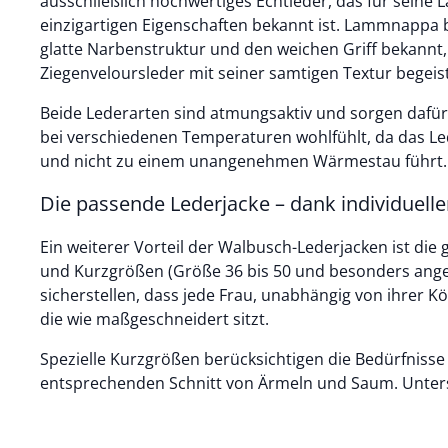
ausschließlich hochwertiges Echtleder, das für seine L
einzigartigen Eigenschaften bekannt ist. Lammnappa be
glatte Narbenstruktur und den weichen Griff bekannt
Ziegenveloursleder mit seiner samtigen Textur begeist
Beide Lederarten sind atmungsaktiv und sorgen dafür,
bei verschiedenen Temperaturen wohlfühlt, da das Led
und nicht zu einem unangenehmen Wärmestau führt.
Die passende Lederjacke – dank individuell
Ein weiterer Vorteil der Walbusch-Lederjacken ist die 
und Kurzgrößen (Größe 36 bis 50 und besonders ange
sicherstellen, dass jede Frau, unabhängig von ihrer Kö
die wie maßgeschneidert sitzt.
Spezielle Kurzgrößen berücksichtigen die Bedürfniss
entsprechenden Schnitt von Ärmeln und Saum. Unters