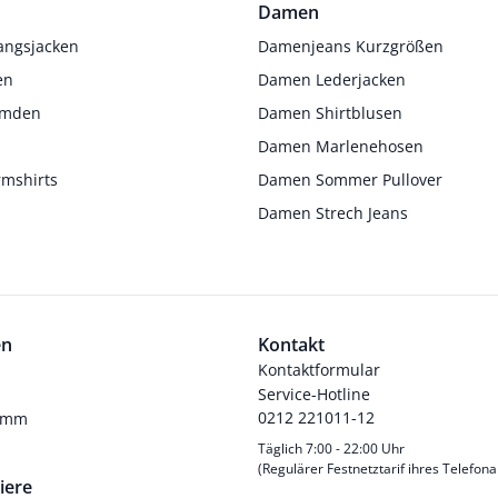
Damen
angsjacken
Damenjeans Kurzgrößen
en
Damen Lederjacken
Hemden
Damen Shirtblusen
s
Damen Marlenehosen
rmshirts
Damen Sommer Pullover
Damen Strech Jeans
en
Kontakt
Kontaktformular
Service-Hotline
0212 221011-12
ramm
Täglich 7:00 - 22:00 Uhr
(Regulärer Festnetztarif ihres Telefona
iere