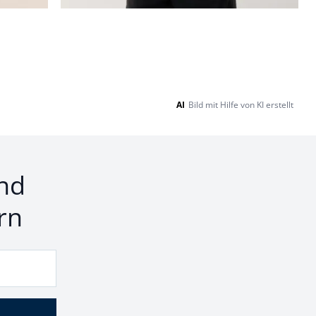
AI
Bild mit Hilfe von KI erstellt
nd
rn