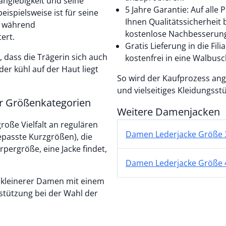
anglebigkeit und seine
5 Jahre Garantie: Auf alle
ispielsweise ist für seine
Ihnen Qualitätssicherheit 
, während
kostenlose Nachbesserung
ert.
Gratis Lieferung in die Fil
 dass die Trägerin sich auch
kostenfrei in eine Walbusch-
er kühl auf der Haut liegt
So wird der Kaufprozess ang
und vielseitiges Kleidungsst
er Größenkategorien
Weitere Damenjacken
große Vielfalt an regulären
Damen Lederjacke Größe 
passte Kurzgrößen), die
rpergröße, eine Jacke findet,
Damen Lederjacke Größe 
e kleinerer Damen mit einem
tützung bei der Wahl der