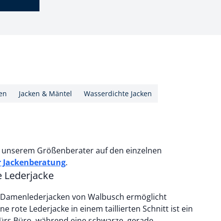
en
Jacken & Mäntel
Wasserdichte Jacken
in unserem Größenberater auf den einzelnen
r Jackenberatung
.
e Lederjacke
 Damenlederjacken von Walbusch ermöglicht
ne rote Lederjacke in einem taillierten Schnitt ist ein
 fürs Büro, während eine schwarze, gerade