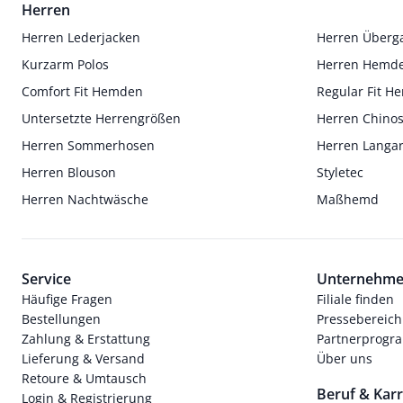
Herren
Herren Lederjacken
Herren Überg
Kurzarm Polos
Herren Hemd
Comfort Fit Hemden
Regular Fit 
Untersetzte Herrengrößen
Herren Chino
Herren Sommerhosen
Herren Langa
Herren Blouson
Styletec
Herren Nachtwäsche
Maßhemd
Service
Unternehm
Häufige Fragen
Filiale finden
Bestellungen
Pressebereich
Zahlung & Erstattung
Partnerprog
Lieferung & Versand
Über uns
Retoure & Umtausch
Beruf & Karr
Login & Registrierung