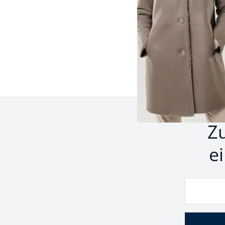
Seite 1 geladen. Zeige P
Z
e