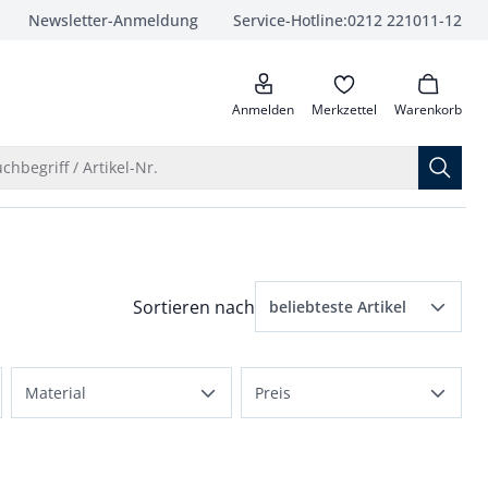
Newsletter-Anmeldung
Service-Hotline:
0212 221011-12
anrufen
Anmelden
Merkzettel
Warenkorb
Suche öffnen
chbegriff / Artikel-Nr.
Menü Sortierung: beliebteste Artikel ausge
Sortieren nach
beliebteste Artikel
beliebteste Artikel
Material
Preis
Preis aufsteigend
Leder
bis 500 €
Preis absteigend
Lammfell
bis 2000 €
Bewertungen