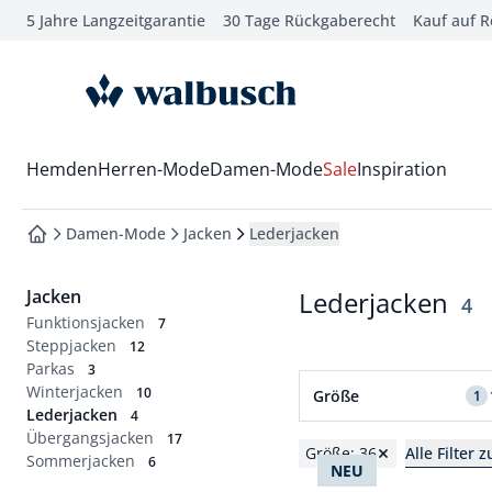
5 Jahre Langzeitgarantie
30 Tage Rückgaberecht
Kauf auf 
che springen
vigation springen
zur Startseite
inhalt springen
oter springen
Wechsel in das Menü mit Pfeil-Runter Taste
Hemden
Herren-Mode
Damen-Mode
Sale
Inspiration
hnellanmeldung springen
Damen-Mode
Jacken
Lederjacken
zur Startseite
Jacken
Lederjacken
Erg
4
Funktionsjacken
7
Steppjacken
12
Parkas
3
Filter für Größe 36 an
Winterjacken
10
Größe
1
Lederjacken
4
Übergangsjacken
Normalgrößen
17
Größe: 36
Alle Filter 
Sommerjacken
6
NEU
36
38
40
42