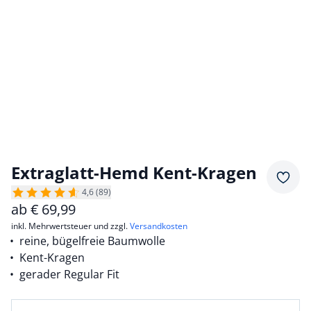
Extraglatt-Hemd Kent-Kragen
Merkz
4,6 (89)
ab
€
69,99
inkl. Mehrwertsteuer und zzgl.
Versandkosten
reine, bügelfreie Baumwolle
Kent-Kragen
gerader Regular Fit