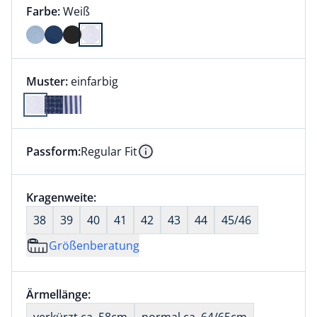
Farbauswahl:
aktuell ausgewählt:
Farbe:
Weiß
Farbe Weiß ausgewählt
Muster:
einfarbig
Passform:
Regular Fit
Dieser Artikel hat die Passform Regular Fit. für Infor
Information
Größenauswahl:
Kragenweite:
nichts ausgewählt
38
39
40
41
42
43
44
45/46
Größenberatung
Größenauswahl:
Ärmellänge:
nichts ausgewählt