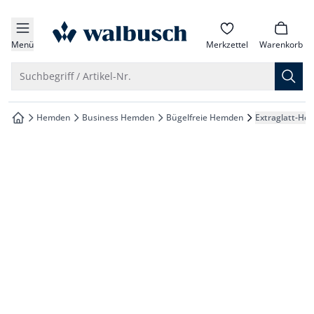
che springen
zur Startseite
vigation springen
Menü
Merkzettel
Warenkorb
inhalt springen
Suche öffnen
Suchbegriff / Artikel-Nr.
oter springen
Hemden
Business Hemden
Bügelfreie Hemden
Extraglatt-He
zur Startseite
hnellanmeldung springen