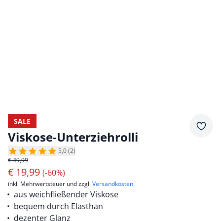
SALE
Merkz
Viskose-Unterziehrolli
5,0 (2)
€ 49,99
€
19,99
(-60%)
inkl. Mehrwertsteuer und zzgl.
Versandkosten
aus weichfließender Viskose
bequem durch Elasthan
dezenter Glanz