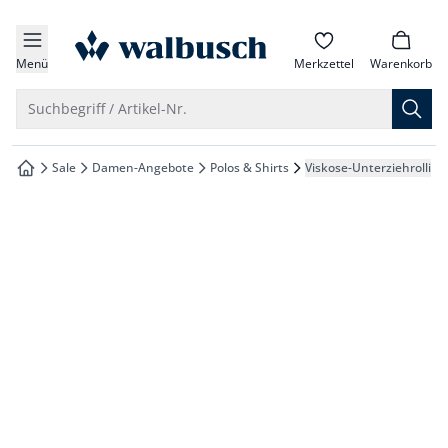
che springen
zur Startseite
vigation springen
Menü
Merkzettel
Warenkorb
inhalt springen
Suche öffnen
Suchbegriff / Artikel-Nr.
oter springen
Sale
Damen-Angebote
Polos & Shirts
Viskose-Unterziehrolli
zur Startseite
hnellanmeldung springen