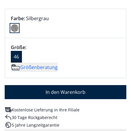
Farbauswahl:
aktuell ausgewählt:
Farbe:
Silbergrau
Farbe Silbergrau ausgewählt
Größenauswahl:
Größe 46 ausgewählt
Größe:
aktuell ausgewählt: 46
46
Größenberatung
In den Warenkorb
Kostenlose Lieferung in Ihre Filiale
30 Tage Rückgaberecht
5 Jahre Langzeitgarantie