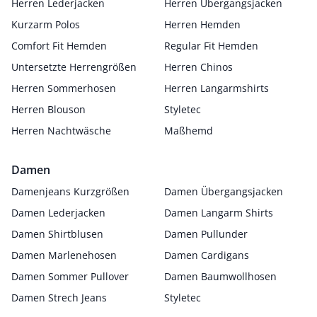
Herren Lederjacken
Herren Übergangsjacken
Kurzarm Polos
Herren Hemden
Comfort Fit Hemden
Regular Fit Hemden
Untersetzte Herrengrößen
Herren Chinos
Herren Sommerhosen
Herren Langarmshirts
Herren Blouson
Styletec
Herren Nachtwäsche
Maßhemd
Damen
Damenjeans Kurzgrößen
Damen Übergangsjacken
Damen Lederjacken
Damen Langarm Shirts
Damen Shirtblusen
Damen Pullunder
Damen Marlenehosen
Damen Cardigans
Damen Sommer Pullover
Damen Baumwollhosen
Damen Strech Jeans
Styletec