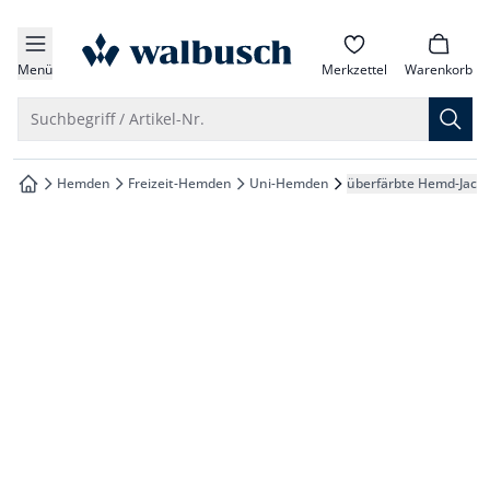
che springen
zur Startseite
vigation springen
Menü
Merkzettel
Warenkorb
inhalt springen
Suche öffnen
Suchbegriff / Artikel-Nr.
oter springen
Hemden
Freizeit-Hemden
Uni-Hemden
überfärbte Hemd-Jack
zur Startseite
hnellanmeldung springen