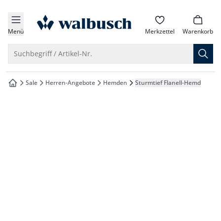
che springen
zur Startseite
vigation springen
Menü
Merkzettel
Warenkorb
inhalt springen
Suche öffnen
Suchbegriff / Artikel-Nr.
oter springen
Sale
Herren-Angebote
Hemden
Sturmtief Flanell-Hemd
zur Startseite
hnellanmeldung springen