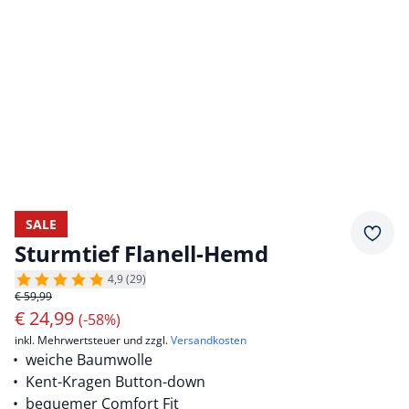
SALE
Merkz
Sturmtief Flanell-Hemd
4,9 (29)
€ 59,99
€
24,99
(-58%)
inkl. Mehrwertsteuer und zzgl.
Versandkosten
weiche Baumwolle
Kent-Kragen Button-down
bequemer Comfort Fit