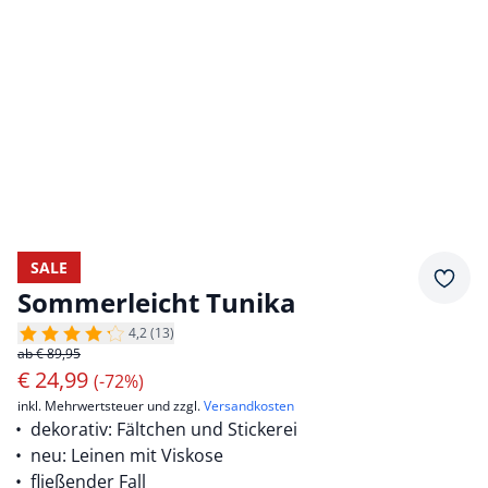
SALE
Merkz
Sommerleicht Tunika
4,2 (13)
ab € 89,95
€
24,99
(-72%)
inkl. Mehrwertsteuer und zzgl.
Versandkosten
dekorativ: Fältchen und Stickerei
neu: Leinen mit Viskose
fließender Fall