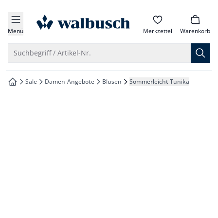
che springen
zur Startseite
vigation springen
Menü
Merkzettel
Warenkorb
inhalt springen
Suche öffnen
Suchbegriff / Artikel-Nr.
oter springen
Sale
Damen-Angebote
Blusen
Sommerleicht Tunika
zur Startseite
hnellanmeldung springen