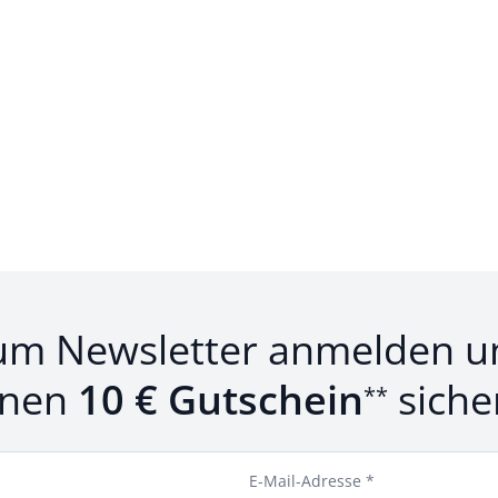
um Newsletter anmelden u
inen
10 € Gutschein
siche
**
E-Mail-Adresse *