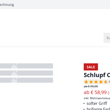
Rechnung
Su
SALE
Schlupf 
ab € 99,95
ab
€
58,99
(
inkl. Mehrwertsteu
softer Griff
brillante Fa