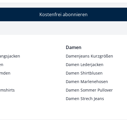
Kostenfrei abonnieren
Damen
angsjacken
Damenjeans Kurzgrößen
en
Damen Lederjacken
Hemden
Damen Shirtblusen
s
Damen Marlenehosen
rmshirts
Damen Sommer Pullover
Damen Strech Jeans