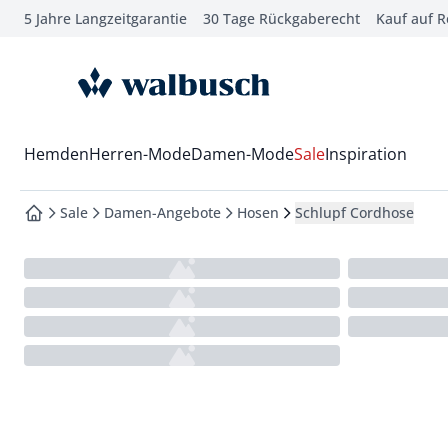
5 Jahre Langzeitgarantie
30 Tage Rückgaberecht
Kauf auf 
che springen
vigation springen
zur Startseite
inhalt springen
oter springen
Wechsel in das Menü mit Pfeil-Runter Taste
Hemden
Herren-Mode
Damen-Mode
Sale
Inspiration
hnellanmeldung springen
Sale
Damen-Angebote
Hosen
Schlupf Cordhose
zur Startseite