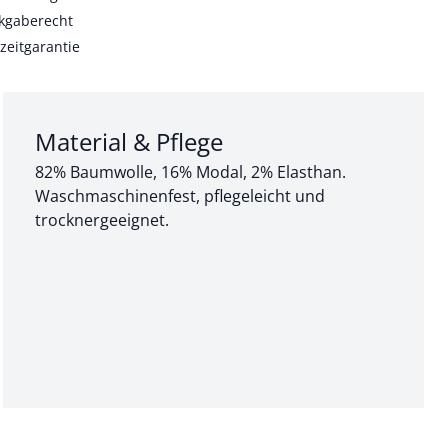
kgaberecht
zeitgarantie
Abschnitt 3 von 3:
Material & Pflege
82% Baumwolle, 16% Modal, 2% Elasthan.
Waschmaschinenfest, pflegeleicht und
trocknergeeignet.