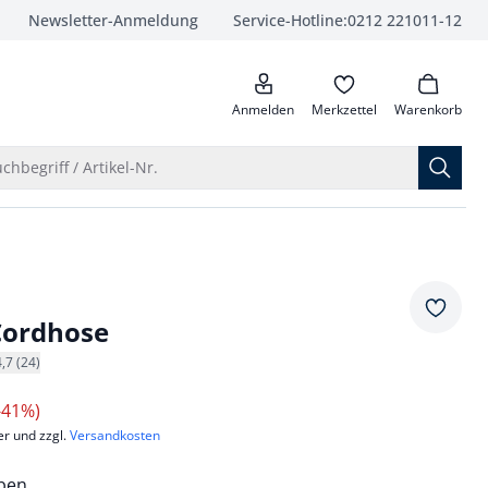
Newsletter-Anmeldung
Service-Hotline:
0212 221011-12
anrufen
Anmelden
Merkzettel
Warenkorb
Suche öffnen
chbegriff / Artikel-Nr.
Merkze
Cordhose
4,7 (24)
-41%)
er und zzgl.
Versandkosten
rben