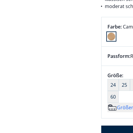
moderat sch
Farbauswah
aktu
Farbe:
Cam
Farbe Came
Passform:
R
Dieser Arti
Größenaus
Größe:
nic
24
25
60
Größe