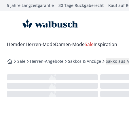
5 Jahre Langzeitgarantie
30 Tage Rückgaberecht
Kauf auf 
che springen
vigation springen
zur Startseite
inhalt springen
oter springen
Wechsel in das Menü mit Pfeil-Runter Taste
Hemden
Herren-Mode
Damen-Mode
Sale
Inspiration
hnellanmeldung springen
Sale
Herren-Angebote
Sakkos & Anzüge
Sakko aus M
zur Startseite