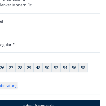
lanker Modern Fit
l:
ell ausgewählt:
el
l ausgewählt
egular Fit
kel hat die Passform Regular Fit. für Informationen zu Pass
wahl:
hts ausgewählt
26
27
28
29
48
50
52
54
56
58
nberatung
In den Warenkorb