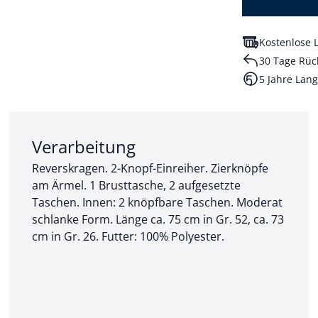
Kostenlose L
30 Tage Rüc
5 Jahre Lang
Abschnitt 2 von 3:
Verarbeitung
Reverskragen. 2-Knopf-Einreiher. Zierknöpfe
am Ärmel. 1 Brusttasche, 2 aufgesetzte
Taschen. Innen: 2 knöpfbare Taschen. Moderat
schlanke Form. Länge ca. 75 cm in Gr. 52, ca. 73
cm in Gr. 26. Futter: 100% Polyester.