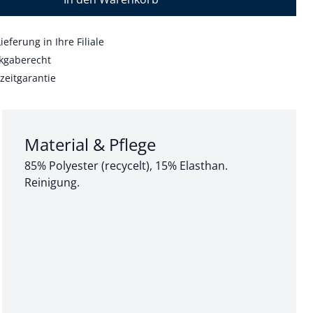
ieferung in Ihre Filiale
kgaberecht
zeitgarantie
Abschnitt 3 von 3:
Material & Pflege
85% Polyester (recycelt), 15% Elasthan.
Reinigung.