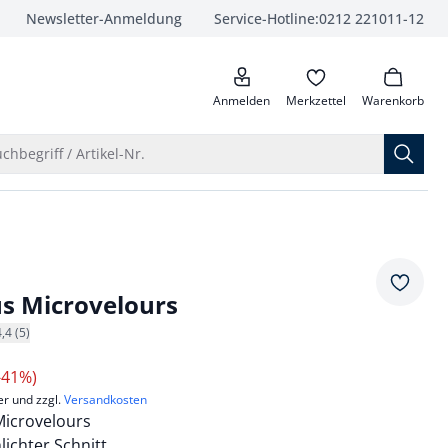
Newsletter-Anmeldung
Service-Hotline:
0212 221011-12
anrufen
Anmelden
Merkzettel
Warenkorb
Suche öffnen
chbegriff / Artikel-Nr.
Merkze
s Microvelours
4,4 (5)
-41%)
er und zzgl.
Versandkosten
Microvelours
lichter Schnitt