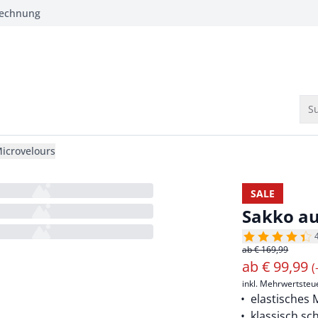
Rechnung
Su
icrovelours
SALE
Sakko au
ab € 169,99
ab
€
99,99
(
inkl. Mehrwertsteu
elastisches 
klassisch sch