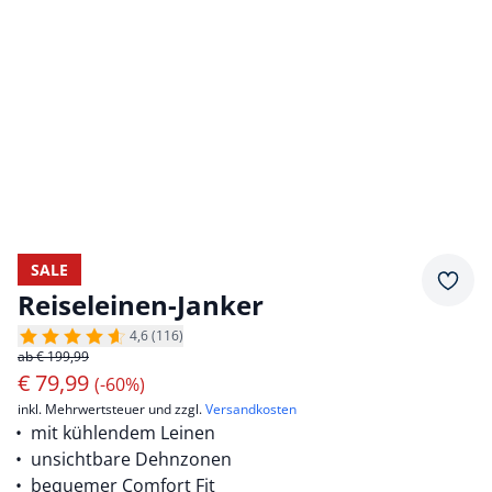
SALE
Merkz
Reiseleinen-Janker
4,6 (116)
ab € 199,99
€
79,99
(-60%)
inkl. Mehrwertsteuer und zzgl.
Versandkosten
mit kühlendem Leinen
unsichtbare Dehnzonen
bequemer Comfort Fit