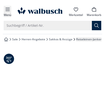
che springen
zur Startseite
vigation springen
Menü
Merkzettel
Warenkorb
inhalt springen
Suche öffnen
Suchbegriff / Artikel-Nr.
oter springen
Sale
Herren-Angebote
Sakkos & Anzüge
Reiseleinen-Janker
zur Startseite
hnellanmeldung springen
360° Ansicht