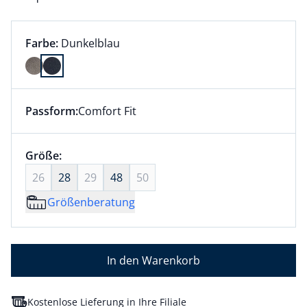
Farbauswahl:
aktuell ausgewählt:
Farbe:
Dunkelblau
Farbe Dunkelblau ausgewählt
Passform:
Comfort Fit
Dieser Artikel hat die Passform Comfort Fit. für Info
Größenauswahl:
Größe:
nichts ausgewählt
26
28
29
48
50
Größenberatung
In den Warenkorb
Kostenlose Lieferung in Ihre Filiale