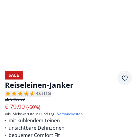
SALE
Merkz
Reiseleinen-Janker
4,6 (116)
ab € 199,99
€
79,99
(-60%)
inkl. Mehrwertsteuer und zzgl.
Versandkosten
mit kühlendem Leinen
unsichtbare Dehnzonen
bequemer Comfort Fit