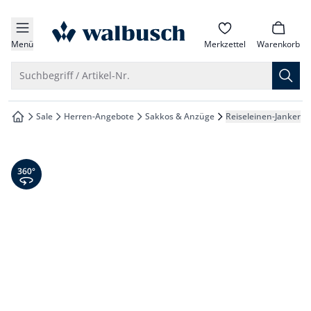
che springen
zur Startseite
vigation springen
Menü
Merkzettel
Warenkorb
inhalt springen
Suche öffnen
Suchbegriff / Artikel-Nr.
oter springen
Sale
Herren-Angebote
Sakkos & Anzüge
Reiseleinen-Janker
zur Startseite
hnellanmeldung springen
360° Ansicht