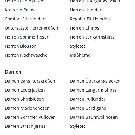
Herren Lederjacken
Herren Übergangsjacken
Kurzarm Polos
Herren Hemden
Comfort Fit Hemden
Regular Fit Hemden
Untersetzte Herrengrößen
Herren Chinos
Herren Sommerhosen
Herren Langarmshirts
Herren Blouson
Styletec
Herren Nachtwäsche
Maßhemd
Damen
Damenjeans Kurzgrößen
Damen Übergangsjacken
Damen Lederjacken
Damen Langarm Shirts
Damen Shirtblusen
Damen Pullunder
Damen Marlenehosen
Damen Cardigans
Damen Sommer Pullover
Damen Baumwollhosen
Damen Strech Jeans
Styletec