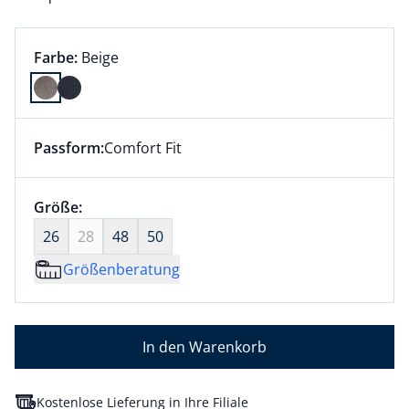
Farbauswahl:
aktuell ausgewählt:
Farbe:
Beige
Farbe Beige ausgewählt
Passform:
Comfort Fit
Dieser Artikel hat die Passform Comfort Fit. für Info
Größenauswahl:
Größe:
nichts ausgewählt
26
28
48
50
Größenberatung
In den Warenkorb
Kostenlose Lieferung in Ihre Filiale