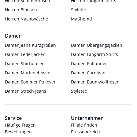
Herren Sommerhosen
Herren Langarmshirts
Herren Blouson
Styletec
Herren Nachtwäsche
Maßhemd
Damen
Damenjeans Kurzgrößen
Damen Übergangsjacken
Damen Lederjacken
Damen Langarm Shirts
Damen Shirtblusen
Damen Pullunder
Damen Marlenehosen
Damen Cardigans
Damen Sommer Pullover
Damen Baumwollhosen
Damen Strech Jeans
Styletec
Service
Unternehmen
Häufige Fragen
Filiale finden
Bestellungen
Pressebereich