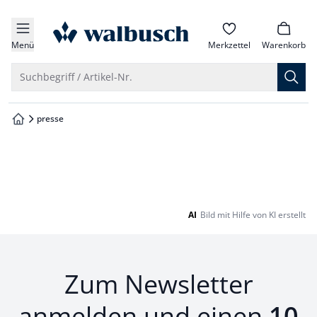
che springen
zur Startseite
vigation springen
Menü
Merkzettel
Warenkorb
inhalt springen
Suche öffnen
Suchbegriff / Artikel-Nr.
oter springen
presse
zur Startseite
hnellanmeldung springen
AI
Bild mit Hilfe von KI erstellt
Zum Newsletter
anmelden und einen
10