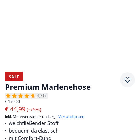
SALE
Merkz
Premium Marlenehose
4,7 (7)
€ 179,00
€
44,99
(-75%)
inkl. Mehrwertsteuer und zzgl.
Versandkosten
weichfließender Stoff
bequem, da elastisch
mit Comfort-Bund