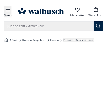
che springen
zur Startseite
vigation springen
Menü
Merkzettel
Warenkorb
inhalt springen
Suche öffnen
Suchbegriff / Artikel-Nr.
oter springen
Sale
Damen-Angebote
Hosen
Premium Marlenehose
zur Startseite
hnellanmeldung springen