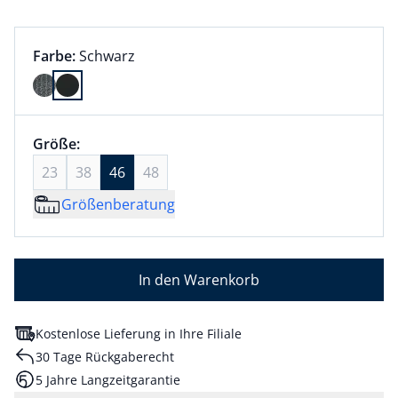
Farbauswahl:
aktuell ausgewählt:
Farbe:
Schwarz
Farbe Schwarz ausgewählt
Größenauswahl:
Größe 46 ausgewählt
Größe:
aktuell ausgewählt: 46
23
38
46
48
Größenberatung
In den Warenkorb
Kostenlose Lieferung in Ihre Filiale
30 Tage Rückgaberecht
5 Jahre Langzeitgarantie