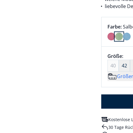
liebevolle De
Farbauswah
aktu
Farbe:
Salb
Farbe Salb
Größenaus
Größe:
nic
40
42
Größe
Kostenlose L
30 Tage Rüc