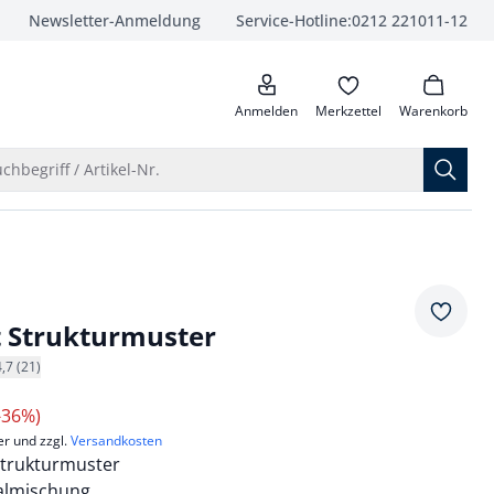
Newsletter-Anmeldung
Service-Hotline:
0212 221011-12
anrufen
Anmelden
Merkzettel
Warenkorb
Suche öffnen
chbegriff / Artikel-Nr.
Merkze
t Strukturmuster
4,7 (21)
-36%)
er und zzgl.
Versandkosten
Strukturmuster
almischung