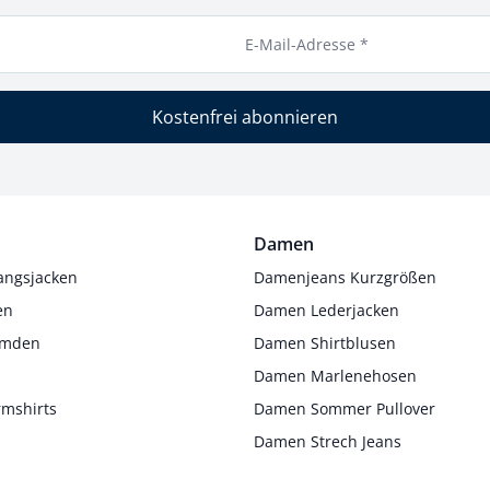
E-Mail-Adresse *
Kostenfrei abonnieren
Damen
angsjacken
Damenjeans Kurzgrößen
en
Damen Lederjacken
Hemden
Damen Shirtblusen
s
Damen Marlenehosen
rmshirts
Damen Sommer Pullover
Damen Strech Jeans