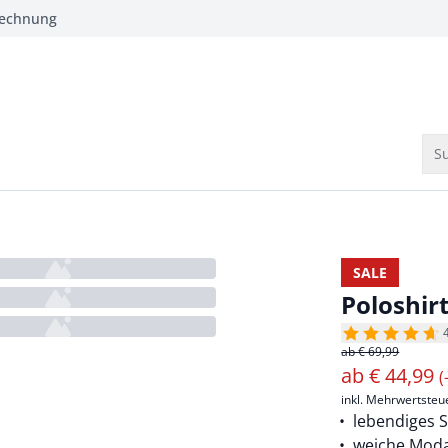
Rechnung
Su
SALE
Poloshir
ab € 69,99
ab
€
44,99
(
inkl. Mehrwertsteu
lebendiges 
weiche Mod