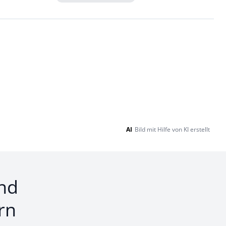
Loading...
AI
Bild mit Hilfe von KI erstellt
nd
rn