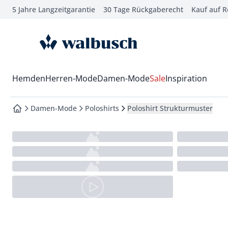
5 Jahre Langzeitgarantie
30 Tage Rückgaberecht
Kauf auf 
che springen
vigation springen
zur Startseite
inhalt springen
oter springen
Wechsel in das Menü mit Pfeil-Runter Taste
Hemden
Herren-Mode
Damen-Mode
Sale
Inspiration
hnellanmeldung springen
Damen-Mode
Poloshirts
Poloshirt Strukturmuster
zur Startseite