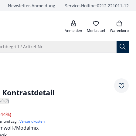
Newsletter-Anmeldung
Service-Hotline:
0212 221011-12
anrufen
Anmelden
Merkzettel
Warenkorb
Suche öffnen
chbegriff / Artikel-Nr.
Merkze
t Kontrastdetail
4,0 (7)
-44%)
er und zzgl.
Versandkosten
mwoll-/Modalmix
ook