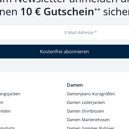
inen
10 € Gutschein
siche
**
E-Mail-Adresse *
Kostenfrei abonnieren
Damen
angsjacken
Damenjeans Kurzgrößen
en
Damen Lederjacken
Hemden
Damen Shirtblusen
s
Damen Marlenehosen
rmshirts
Damen Sommer Pullover