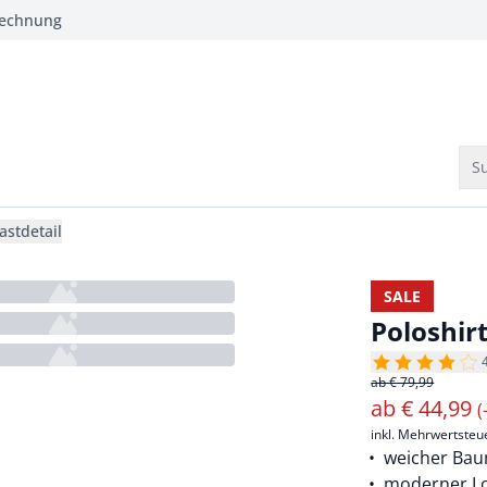
Rechnung
Su
astdetail
SALE
Poloshir
ab € 79,99
ab
€
44,99
(
inkl. Mehrwertsteu
weicher Bau
moderner L