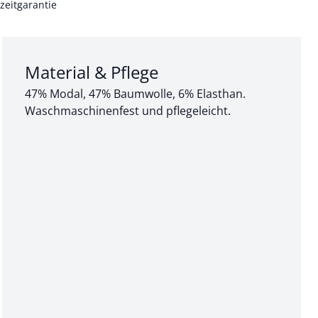
zeitgarantie
Abschnitt 3 von 3:
Material & Pflege
47% Modal, 47% Baumwolle, 6% Elasthan.
Waschmaschinenfest und pflegeleicht.