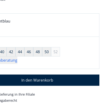
l:
ell ausgewählt:
htblau
tblau ausgewählt
wahl:
hts ausgewählt
40
42
44
46
48
50
52
nberatung
In den Warenkorb
ieferung in Ihre Filiale
kgaberecht