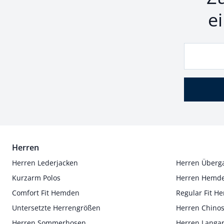
e
Herren
Herren Lederjacken
Herren Überg
Kurzarm Polos
Herren Hemd
Comfort Fit Hemden
Regular Fit 
Untersetzte Herrengrößen
Herren Chino
Herren Sommerhosen
Herren Langa