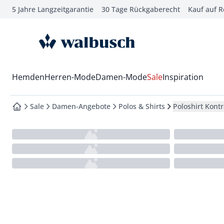
5 Jahre Langzeitgarantie
30 Tage Rückgaberecht
Kauf auf 
che springen
vigation springen
zur Startseite
inhalt springen
oter springen
Wechsel in das Menü mit Pfeil-Runter Taste
Hemden
Herren-Mode
Damen-Mode
Sale
Inspiration
hnellanmeldung springen
Sale
Damen-Angebote
Polos & Shirts
Poloshirt Kontr
zur Startseite