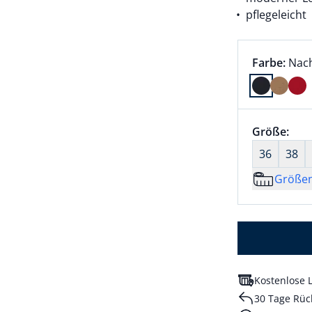
pflegeleicht
Farbauswah
aktu
Farbe:
Nac
Farbe Nach
Größenaus
Größe:
nic
36
38
Größe
Kostenlose L
30 Tage Rüc