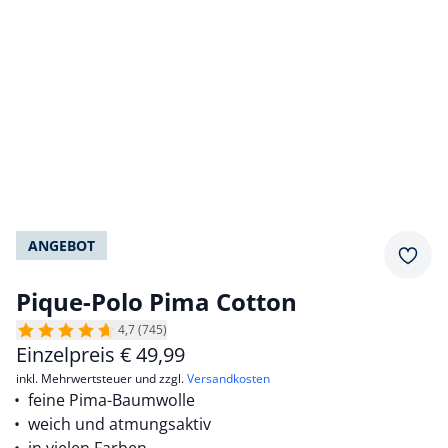
ANGEBOT
Merkz
Pique-Polo Pima Cotton
4,7 (745)
Einzelpreis
€
49,99
inkl. Mehrwertsteuer und zzgl.
Versandkosten
feine Pima-Baumwolle
weich und atmungsaktiv