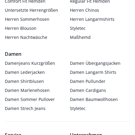
Comfort Fit Hemden
Regular Fit Hemden
Untersetzte Herrengrößen
Herren Chinos
Herren Sommerhosen
Herren Langarmshirts
Herren Blouson
Styletec
Herren Nachtwäsche
Maßhemd
Damen
Damenjeans Kurzgrößen
Damen Übergangsjacken
Damen Lederjacken
Damen Langarm Shirts
Damen Shirtblusen
Damen Pullunder
Damen Marlenehosen
Damen Cardigans
Damen Sommer Pullover
Damen Baumwollhosen
Damen Strech Jeans
Styletec