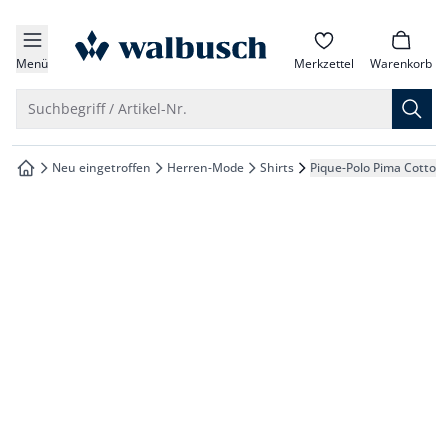
che springen
zur Startseite
vigation springen
Menü
Merkzettel
Warenkorb
inhalt springen
Suche öffnen
Suchbegriff / Artikel-Nr.
oter springen
Neu eingetroffen
Herren-Mode
Shirts
Pique-Polo Pima Cotton
zur Startseite
hnellanmeldung springen