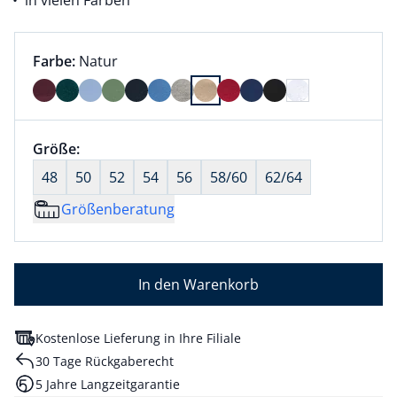
in vielen Farben
Farbauswahl:
aktuell ausgewählt:
Farbe:
Natur
Farbe Natur ausgewählt
Größenauswahl:
Größe:
nichts ausgewählt
48
50
52
54
56
58/60
62/64
Größenberatung
In den Warenkorb
Kostenlose Lieferung in Ihre Filiale
30 Tage Rückgaberecht
5 Jahre Langzeitgarantie