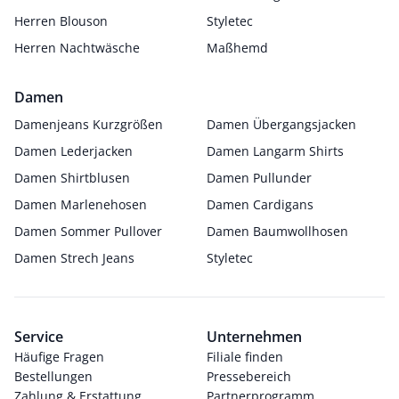
Herren Blouson
Styletec
Herren Nachtwäsche
Maßhemd
Damen
Damenjeans Kurzgrößen
Damen Übergangsjacken
Damen Lederjacken
Damen Langarm Shirts
Damen Shirtblusen
Damen Pullunder
Damen Marlenehosen
Damen Cardigans
Damen Sommer Pullover
Damen Baumwollhosen
Damen Strech Jeans
Styletec
Service
Unternehmen
Häufige Fragen
Filiale finden
Bestellungen
Pressebereich
Zahlung & Erstattung
Partnerprogramm